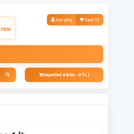
Üye girişi
Kayıt Ol
LTENİ
Sepetim
( 0 ürün - 0 TL )