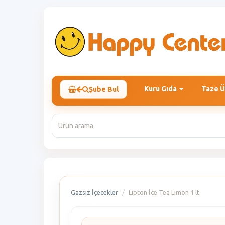
Kuru Gıda
Taze Ü
Şube Bul
Gazsız İçecekler
Lipton İce Tea Limon 1 lt