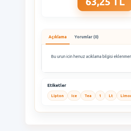
63,25 TL
Açıklama
Yorumlar (0)
Bu urun icin henuz aciklama bilgisi eklenmem
Etiketler
Lipton
Ice
Tea
1
Lt
Limo