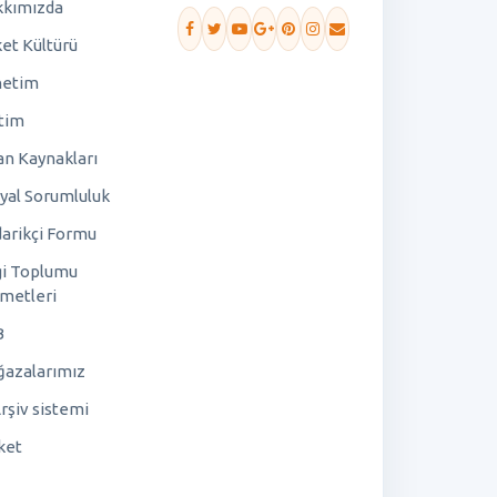
kımızda
ket Kültürü
netim
tim
an Kaynakları
yal Sorumluluk
arikçi Formu
gi Toplumu
metleri
B
azalarımız
rşiv sistemi
ket