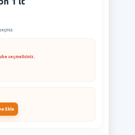
on 1 lt
 seçiniz.
ube seçmelisiniz.
me Ekle