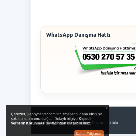
WhatsApp Danışma Hattı
x
Çerezler, Happycenter.com.tr hizmetlerini daha etkin bir
şekilde sunmamızı sağlar. Detaylı bilgiye
Kişisel
© 2026 Happy Center. Tüm hakları saklıdır.
Verilerin Korunması
sayfasından ulaşabilirsiniz.
Kabul Ediyorum