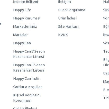
İndirim Bülteni
İletişim
Hak
Happy Life
Puan Sorgulama
Şir
Happy Kurumsal
Ürün İadesi
Yö
a
Marketlerimiz
Site Haritası
Eği
Markalar
KVKK
İns
Happy Can
Sos
Happy Can 7.Sezon
Ted
Kazananlar Listesi
Bil
Happy Can 8.Sezon
Hiz
Kazananlar Listesi
B2
Happy Can İndir
Mağ
Şartlar & Koşullar
E-A
Kişisel Verilerin
Tic
Korunması
Gizlilik İlkeleri