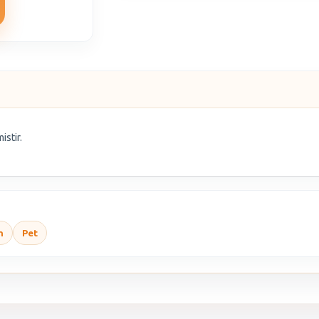
istir.
n
Pet