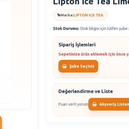
Lipton İce Tea Lim
Marka:
LIPTON ICE TEA
Stok Durumu:
Stok bilgisi için lütfen şube
Sipariş İşlemleri
Sepetinize ürün eklemek için önce ş
Şube Seçiniz
Değerlendirme ve Liste
Puan ver
0 yorum
Alışveriş Liste