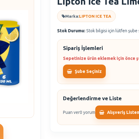
Lipton İce Tea Li
Marka:
LIPTON ICE TEA
Stok Durumu:
Stok bilgisi için lütfen şube
Sipariş İşlemleri
Sepetinize ürün eklemek için önce ş
Şube Seçiniz
Değerlendirme ve Liste
Puan ver
0 yorum
Alışveriş Liste