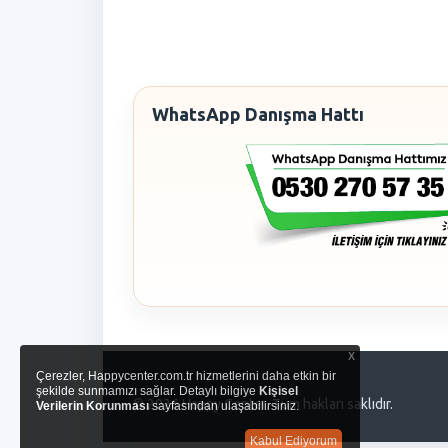
WhatsApp Danışma Hattı
x
Çerezler, Happycenter.com.tr hizmetlerini daha etkin bir
şekilde sunmamızı sağlar. Detaylı bilgiye
Kişisel
© 2026 Happy Center. Tüm hakları saklıdır.
Verilerin Korunması
sayfasından ulaşabilirsiniz.
Kabul Ediyorum