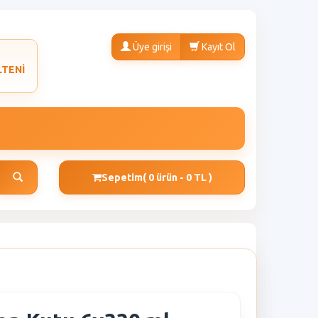
Üye girişi
Kayıt Ol
LTENİ
Sepetim
( 0 ürün - 0 TL )