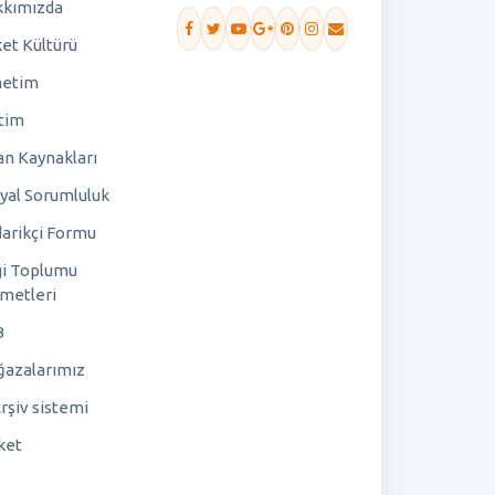
kımızda
ket Kültürü
netim
tim
an Kaynakları
yal Sorumluluk
arikçi Formu
gi Toplumu
metleri
B
azalarımız
rşiv sistemi
ket