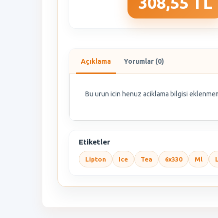
308,55 TL
Açıklama
Yorumlar (0)
Bu urun icin henuz aciklama bilgisi eklenmem
Etiketler
Lipton
Ice
Tea
6x330
Ml