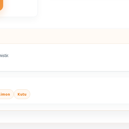
istir.
Limon
Kutu