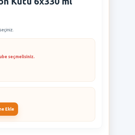
mon Kutu 6x330 ml
 seçiniz.
ube seçmelisiniz.
me Ekle