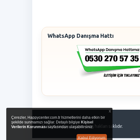
WhatsApp Danışma Hattı
x
Çerezler, Happycenter.com.tr hizmetlerini daha etkin bir
şekilde sunmamızı sağlar. Detaylı bilgiye
Kişisel
© 2026 Happy Center. Tüm hakları saklıdır.
Verilerin Korunması
sayfasından ulaşabilirsiniz.
Kabul Ediyorum