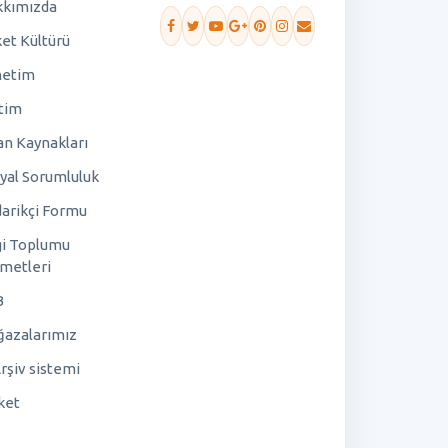
kımızda
ket Kültürü
netim
tim
an Kaynakları
yal Sorumluluk
arikçi Formu
gi Toplumu
metleri
B
azalarımız
rşiv sistemi
ket