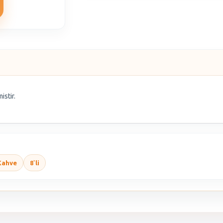
istir.
Kahve
8`li