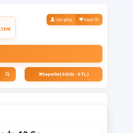
Üye girişi
Kayıt Ol
LTENİ
Sepetim
( 0 ürün - 0 TL )