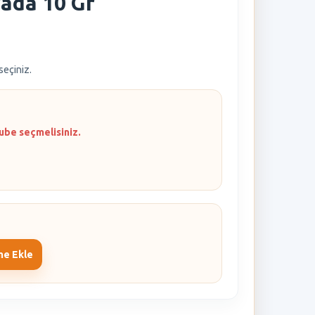
ada 10 Gr
 seçiniz.
ube seçmelisiniz.
me Ekle