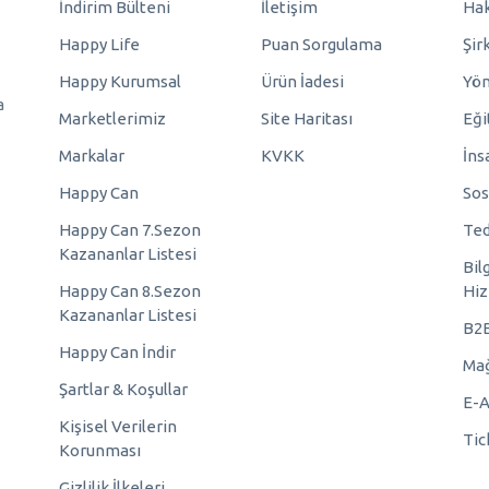
İndirim Bülteni
İletişim
Hak
Happy Life
Puan Sorgulama
Şir
Happy Kurumsal
Ürün İadesi
Yö
a
Marketlerimiz
Site Haritası
Eği
Markalar
KVKK
İns
Happy Can
Sos
Happy Can 7.Sezon
Ted
Kazananlar Listesi
Bil
Happy Can 8.Sezon
Hiz
Kazananlar Listesi
B2
Happy Can İndir
Mağ
Şartlar & Koşullar
E-A
Kişisel Verilerin
Tic
Korunması
Gizlilik İlkeleri