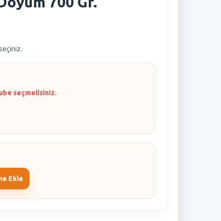
 Doyum 700 Gr.
 seçiniz.
ube seçmelisiniz.
me Ekle