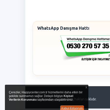
WhatsApp Danışma Hattı
x
Çerezler, Happycenter.com.tr hizmetlerini daha etkin bir
şekilde sunmamızı sağlar. Detaylı bilgiye
Kişisel
© 2026 Happy Center. Tüm hakları saklıdır.
Verilerin Korunması
sayfasından ulaşabilirsiniz.
Kabul Ediyorum