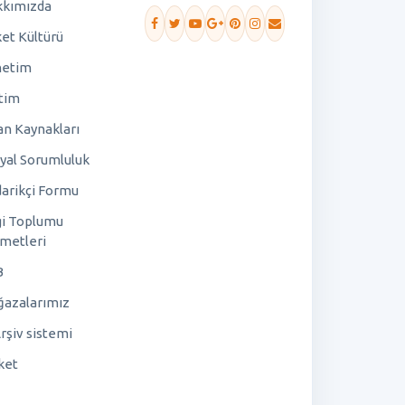
kımızda
ket Kültürü
netim
tim
an Kaynakları
yal Sorumluluk
arikçi Formu
gi Toplumu
metleri
B
azalarımız
rşiv sistemi
ket