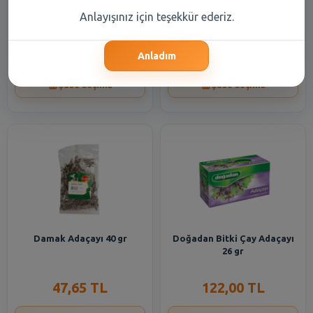
Hacı Şakir Kepeğe Karşı
Lipton Bitki Çayı Adaçayı 20li
Anlayışınız için teşekkür ederiz.
Etkili Şampuan Adaçayı Özlü
30 gr
500 ml
88,65 TL
110,90 TL
Anladım
Şube Seçiniz
Şube Seçiniz
Damak Adaçayı 40 gr
Doğadan Bitki Çay Adaçayı
26 gr
47,65 TL
122,00 TL