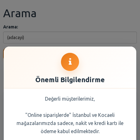
Arama
Arama:
Ara
Anasayfa
Kuru Gıda
Reyon Seçiniz
Marka Seçiniz
Önemli Bilgilendirme
Değerli müşterilerimiz,
"Online siparişlerde" İstanbul ve Kocaeli
mağazalarımızda sadece, nakit ve kredi kartı ile
ödeme kabul edilmektedir.