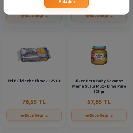
57,65 TL
27,75 TL
Anladım
Şube Seçiniz
Şube Seçiniz
Eti B.Cicibebe Ekmek 125 Gr
Ülker Hero Baby Kavanoz
Mama Sütlü Muz- Elma Püre
125 gr
76,55 TL
57,65 TL
Şube Seçiniz
Şube Seçiniz