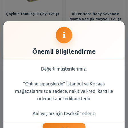
Çaykur Tomurçuk Çayı 125 gr
Ülker Hero Baby Kavanoz
Mama Karışık Meyveli 125 gr
155,30 TL
57,65 TL
Şube Seçiniz
Şube Seçiniz
Önemli Bilgilendirme
Değerli müşterilerimiz,
"Online siparişlerde" İstanbul ve Kocaeli
mağazalarımızda sadece, nakit ve kredi kartı ile
ödeme kabul edilmektedir.
Ülker Hero Baby Kavanoz
Eti B.Kakaolu Bisküvi 125 Gr
Anlayışınız için teşekkür ederiz.
Mama Muz - Mandalina -
Armut 125 gr