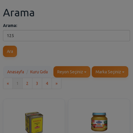
Arama
Arama:
Ara
Anasayfa
Kuru Gıda
Reyon Seçiniz
Marka Seçiniz
İlk
Son
«
1
2
3
4
»