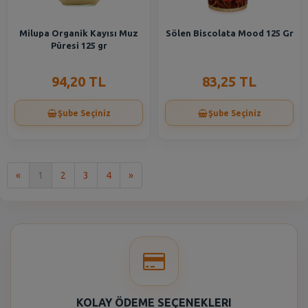
Milupa Organik Kayısı Muz
Sölen Biscolata Mood 125 Gr
Püresi 125 gr
94,20 TL
83,25 TL
Şube Seçiniz
Şube Seçiniz
İlk
Son
«
1
2
3
4
»
KOLAY ÖDEME SEÇENEKLERI