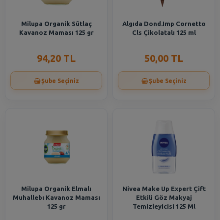
Milupa Organik Sütlaç
Algıda Dond.Imp Cornetto
Kavanoz Maması 125 gr
Cls Çikolatalı 125 ml
94,20 TL
50,00 TL
Şube Seçiniz
Şube Seçiniz
Milupa Organik Elmalı
Nivea Make Up Expert Çift
Muhallebı Kavanoz Maması
Etkili Göz Makyaj
125 gr
Temizleyicisi 125 Ml