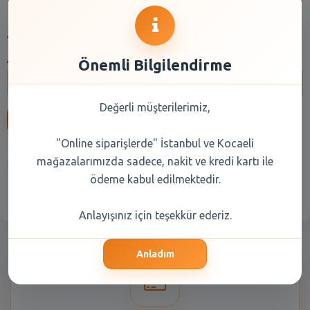
Arama
Arama:
Önemli Bilgilendirme
Değerli müşterilerimiz,
Ara
"Online siparişlerde" İstanbul ve Kocaeli
mağazalarımızda sadece, nakit ve kredi kartı ile
Anasayfa
Kuru Gıda
Reyon Seçiniz
ödeme kabul edilmektedir.
Anlayışınız için teşekkür ederiz.
Anladım