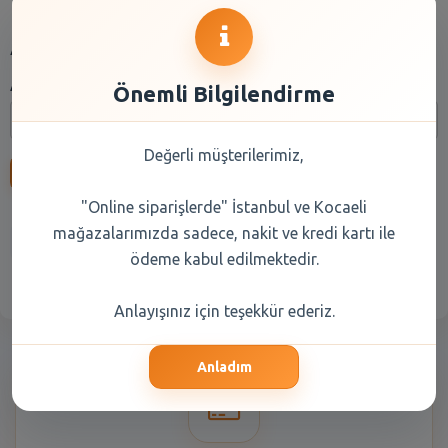
Arama
Arama:
Önemli Bilgilendirme
Değerli müşterilerimiz,
Ara
"Online siparişlerde" İstanbul ve Kocaeli
mağazalarımızda sadece, nakit ve kredi kartı ile
Anasayfa
Kuru Gıda
Reyon Seçiniz
ödeme kabul edilmektedir.
Anlayışınız için teşekkür ederiz.
Anladım