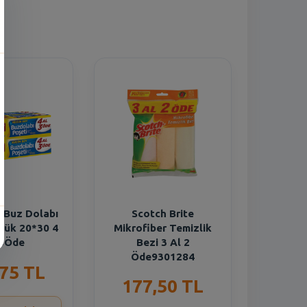
 Buz Dolabı
Scotch Brite
çük 20*30 4
Mikrofiber Temizlik
 3Öde
Bezi 3 Al 2
Öde9301284
,75 TL
177,50 TL