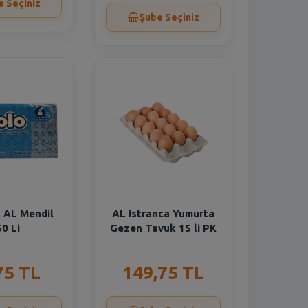
e Seçiniz
Şube Seçiniz
 AL Mendil
AL Istranca Yumurta
0 Li
Gezen Tavuk 15 li PK
75 TL
149,75 TL