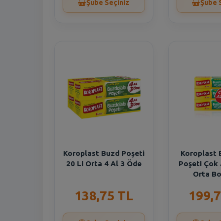
Şube Seçiniz
Şube 
Koroplast Buzd Poşeti
Koroplast 
20 Li Orta 4 Al 3 Öde
Poşeti Çok
Orta Bo
138,75 TL
199,7