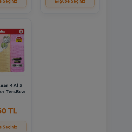
e Seçiniz
Şube Seçiniz
ean 4 Al 3
er Tem.Bezı
60 TL
e Seçiniz