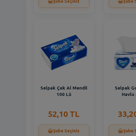
Şube Seçiniz
Şube 
Selpak Çek Al Mendil
Selpak G
100 Lü
Havlu 
52,10 TL
33,2
Şube Seçiniz
Şube 