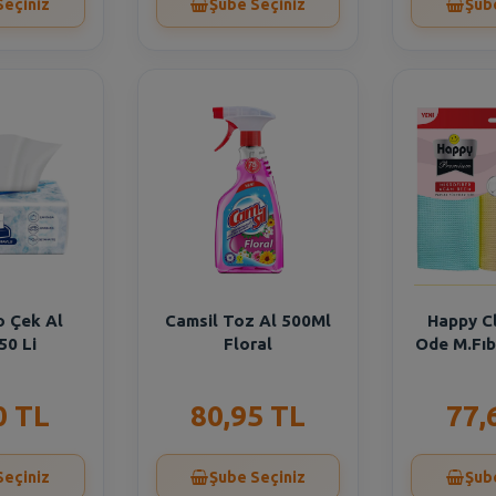
Seçiniz
Şube Seçiniz
Şub
o Çek Al
Camsil Toz Al 500Ml
Happy Cl
50 Li
Floral
Ode M.Fıb
0 TL
80,95 TL
77,
Seçiniz
Şube Seçiniz
Şub