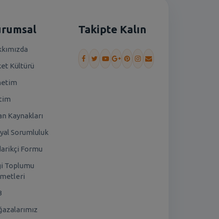
urumsal
Takipte Kalın
kımızda
ket Kültürü
netim
tim
an Kaynakları
yal Sorumluluk
arikçi Formu
gi Toplumu
metleri
B
azalarımız