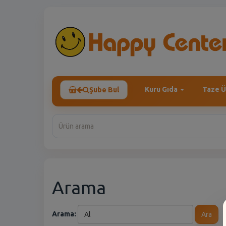
Kuru Gıda
Taze Ü
Şube Bul
Arama
Arama:
Ara