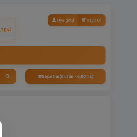
Üye girişi
Kayıt Ol
LTENİ
Sepetim
(0 ürün - 0,00 TL)