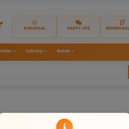
KURUMSAL
HAPPY LİFE
İNDİRİM BÜ
rünler
Gıda Dışı
Bebek