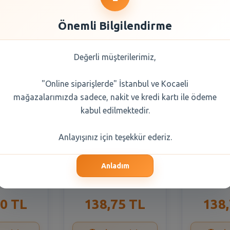
a Seçiniz
Önemli Bilgilendirme
Değerli müşterilerimiz,
"Online siparişlerde" İstanbul ve Kocaeli
mağazalarımızda sadece, nakit ve kredi kartı ile ödeme
kabul edilmektedir.
Anlayışınız için teşekkür ederiz.
e Losyonlu
Koroplast Buzd.
Koroplast
Anladım
 3 Al 2 Öde
Poşeti Büyük 4 Al 3
Poşeti Kü
Öde
Al
0 TL
138,75 TL
138