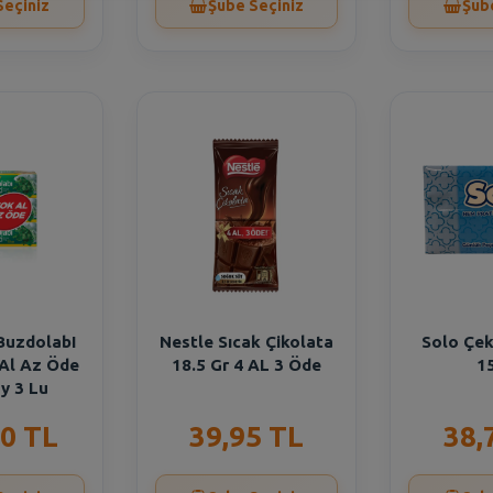
Seçiniz
Şube Seçiniz
Şub
BuzdolabI
Nestle Sıcak Çikolata
Solo Çek
 Al Az Öde
18.5 Gr 4 AL 3 Öde
15
y 3 Lu
0 TL
39,95 TL
38,