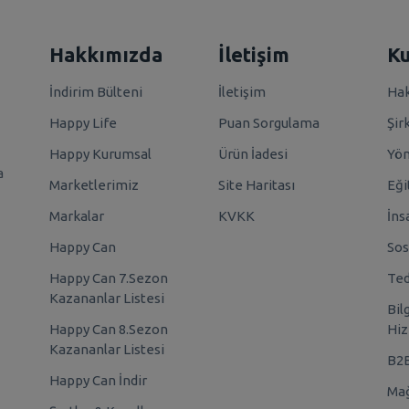
Hakkımızda
İletişim
K
İndirim Bülteni
İletişim
Hak
Happy Life
Puan Sorgulama
Şir
Happy Kurumsal
Ürün İadesi
Yö
a
Marketlerimiz
Site Haritası
Eği
Markalar
KVKK
İns
Happy Can
Sos
Happy Can 7.Sezon
Ted
Kazananlar Listesi
Bil
Happy Can 8.Sezon
Hiz
Kazananlar Listesi
B2
Happy Can İndir
Mağ