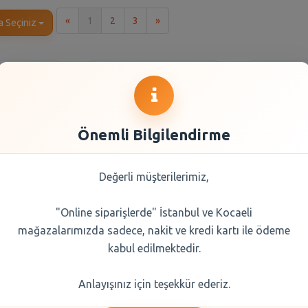
İlk
Son
«
1
2
3
»
a Seçiniz
Önemli Bilgilendirme
Değerli müşterilerimiz,
"Online siparişlerde" İstanbul ve Kocaeli
Yumuşatıcı
Bingo Soft Yumuşatıcı
Bingo Sof
mağazalarımızda sadece, nakit ve kredi kartı ile ödeme
t
Lovely 5 lt
Sensit
kabul edilmektedir.
0 TL
288,50 TL
288
Anlayışınız için teşekkür ederiz.