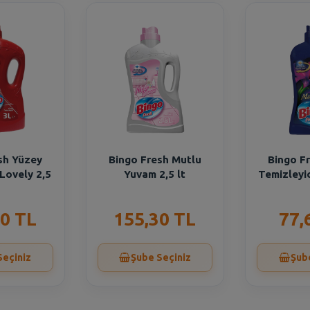
sh Yüzey
Bingo Fresh Mutlu
Bingo F
 Lovely 2,5
Yuvam 2,5 lt
Temizleyic
0 TL
155,30 TL
77,
Seçiniz
Şube Seçiniz
Şub