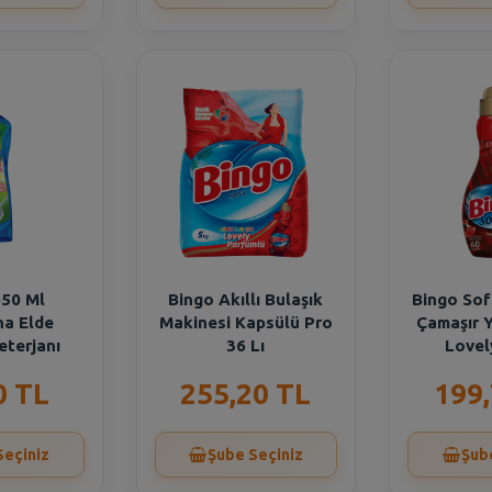
650 Ml
Bingo Akıllı Bulaşık
Bingo Sof
na Elde
Makinesi Kapsülü Pro
Çamaşır Y
eterjanı
36 Lı
Lovely
0 TL
255,20 TL
199
Seçiniz
Şube Seçiniz
Şub