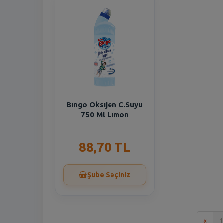
Bıngo Oksıjen C.Suyu
750 Ml Lımon
88,70 TL
Şube Seçiniz
İlk
«
1