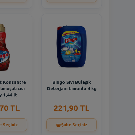
t Konsantre
Bingo Sıvı Bulaşık
umuşatıcısı
Deterjanı Limonlu 4 kg
 1,44 lt
,70 TL
221,90 TL
e Seçiniz
Şube Seçiniz