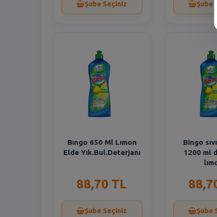
Şube Seçiniz
Şube 
Bıngo 650 Ml Lımon
Bingo sıv
Elde Yık.Bul.Deterjanı
1200 ml 
lım
88,70 TL
88,7
Şube Seçiniz
Şube 