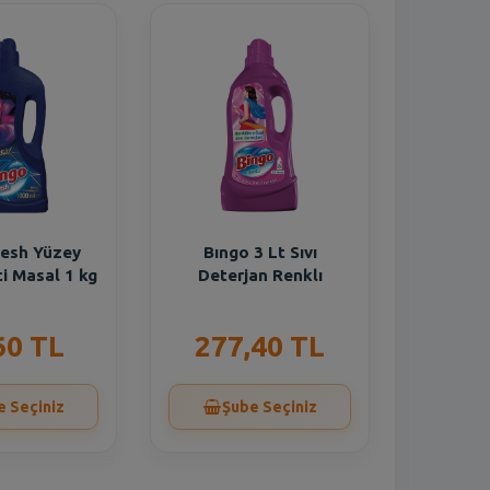
resh Yüzey
Bıngo 3 Lt Sıvı
i Masal 1 kg
Deterjan Renklı
60 TL
277,40 TL
e Seçiniz
Şube Seçiniz