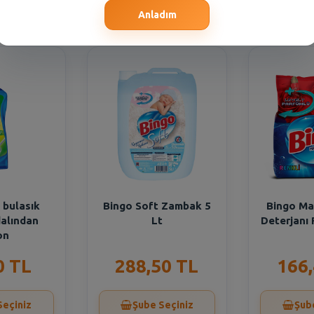
Seçiniz
Şube Seçiniz
Şub
Anladım
ı bulasık
Bingo Soft Zambak 5
Bingo Ma
dalından
Lt
Deterjanı 
on
0 TL
288,50 TL
166
Seçiniz
Şube Seçiniz
Şub