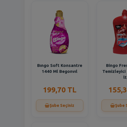
Bıngo Soft Konsantre
Bingo Fre
1440 Ml Begonvıl
Temizleyici
lt
199,70 TL
155,3
Şube Seçiniz
Şube 