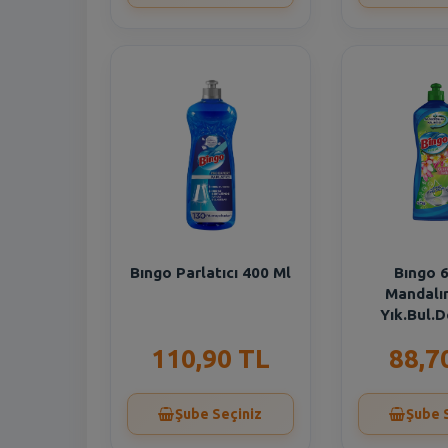
Bıngo Parlatıcı 400 Ml
Bıngo 
Mandalı
Yık.Bul.D
110,90 TL
88,7
Şube Seçiniz
Şube 