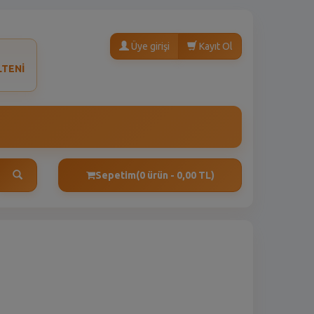
Üye girişi
Kayıt Ol
LTENİ
Sepetim
(0 ürün - 0,00 TL)