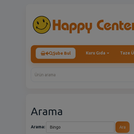
Kuru Gıda
Taze Ü
Şube Bul
Arama
Arama:
Ara