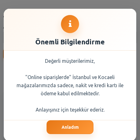
Arama
Arama:
Önemli Bilgilendirme
Ara
Değerli müşterilerimiz,
Anasayfa
Kuru Gıda
Reyon Seçiniz
Marka Seçiniz
"Online siparişlerde" İstanbul ve Kocaeli
mağazalarımızda sadece, nakit ve kredi kartı ile
ödeme kabul edilmektedir.
Anlayışınız için teşekkür ederiz.
Anladım