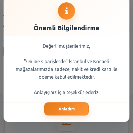
Arama
Arama:
Önemli Bilgilendirme
Değerli müşterilerimiz,
Ara
"Online siparişlerde" İstanbul ve Kocaeli
mağazalarımızda sadece, nakit ve kredi kartı ile
Anasayfa
Kuru Gıda
Reyon Seçiniz
ödeme kabul edilmektedir.
Anlayışınız için teşekkür ederiz.
Anladım