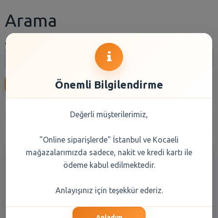
Arama
Arama:
Önemli Bilgilendirme
Ara
Değerli müşterilerimiz,
Anasayfa
Kuru Gıda
Reyon Seçiniz
Marka Seçiniz
"Online siparişlerde" İstanbul ve Kocaeli
mağazalarımızda sadece, nakit ve kredi kartı ile
ödeme kabul edilmektedir.
Anlayışınız için teşekkür ederiz.
Anladım