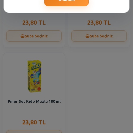
Pınar Süt Kido Kakaolu 180
Pınar Süt Kido Çilekli 180 ml
ml
23,80 TL
23,80 TL
Şube Seçiniz
Şube Seçiniz
Pınar Süt Kido Muzlu 180 ml
23,80 TL