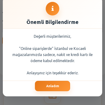
Arama
Arama:
Önemli Bilgilendirme
Değerli müşterilerimiz,
Ara
"Online siparişlerde" İstanbul ve Kocaeli
mağazalarımızda sadece, nakit ve kredi kartı ile
Anasayfa
Kuru Gıda
Reyon Seçiniz
ödeme kabul edilmektedir.
Anlayışınız için teşekkür ederiz.
Anladım