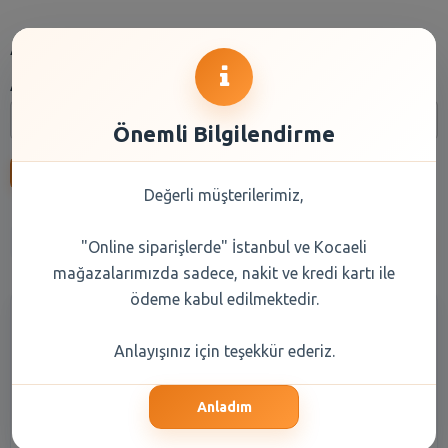
Arama
Arama:
Önemli Bilgilendirme
Ara
Değerli müşterilerimiz,
Anasayfa
Kuru Gıda
Reyon Seçiniz
Marka Seçiniz
"Online siparişlerde" İstanbul ve Kocaeli
mağazalarımızda sadece, nakit ve kredi kartı ile
ödeme kabul edilmektedir.
Anlayışınız için teşekkür ederiz.
Anladım