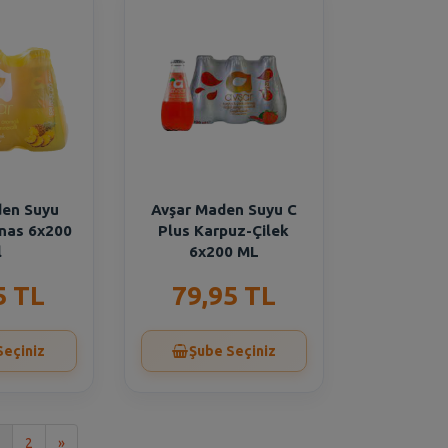
den Suyu
Avşar Maden Suyu C
nas 6x200
Plus Karpuz-Çilek
l
6x200 ML
5 TL
79,95 TL
Seçiniz
Şube Seçiniz
Son
2
»