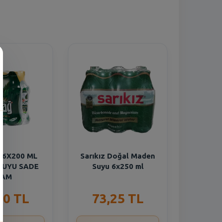
 6X200 ML
Sarıkız Doğal Maden
SUYU SADE
Suyu 6x250 ml
CAM
60 TL
73,25 TL