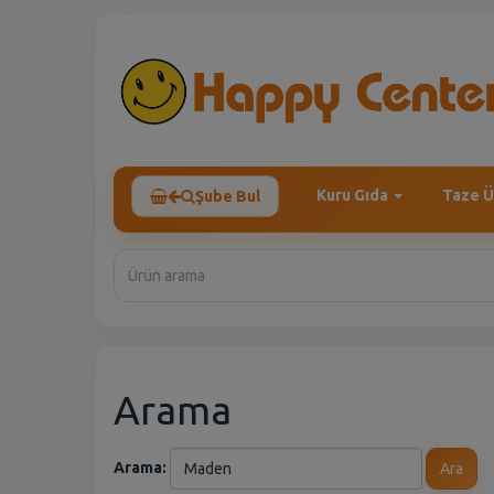
Kuru Gıda
Taze Ü
Şube Bul
Arama
Arama:
Ara