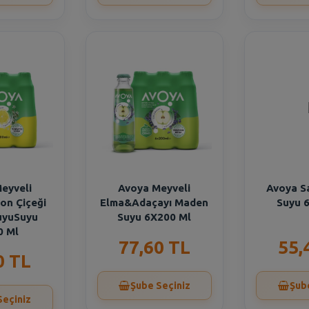
eyveli
Avoya Meyveli
Avoya S
on Çiçeği
Elma&Adaçayı Maden
Suyu 
uyuSuyu
Suyu 6X200 Ml
0 Ml
77,60 TL
55,
0 TL
Şube Seçiniz
Şub
Seçiniz