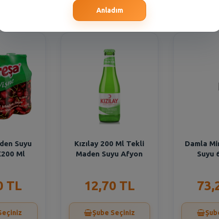
Seçiniz
Şube Seçiniz
Şub
Anladım
aden Suyu
Kızılay 200 Ml Tekli
Damla Mi
X200 Ml
Maden Suyu Afyon
Suyu 
0 TL
12,70 TL
73,
Seçiniz
Şube Seçiniz
Şub