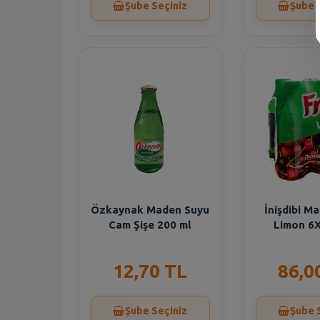
Şube Seçiniz
Şube 
Özkaynak Maden Suyu
İnişdibi M
Cam Şişe 200 ml
Limon 6
12,70 TL
86,0
Şube Seçiniz
Şube 