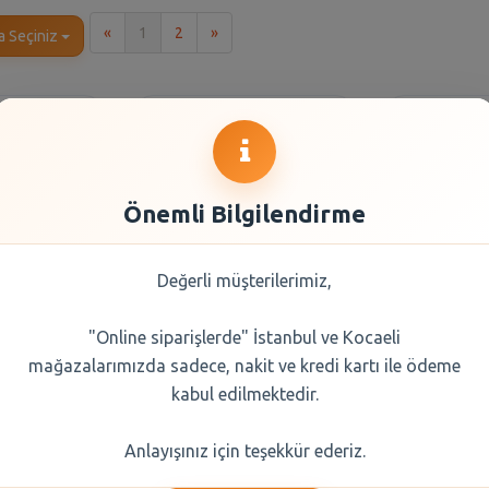
İlk
Son
«
1
2
»
a Seçiniz
Önemli Bilgilendirme
Değerli müşterilerimiz,
"Online siparişlerde" İstanbul ve Kocaeli
6x200 Ml
Özkaynak Maden Suyu
ULUDAG
mağazalarımızda sadece, nakit ve kredi kartı ile ödeme
yu Afyon
6x200 ml
MADEN 
kabul edilmektedir.
5 TL
73,25 TL
77,
Anlayışınız için teşekkür ederiz.