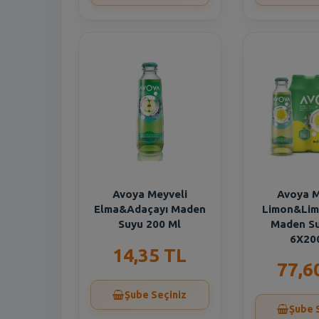
Avoya Meyveli
Avoya M
Elma&Adaçayı Maden
Limon&Lim
Suyu 200 Ml
Maden S
6X20
14,35 TL
77,6
Şube Seçiniz
Şube 