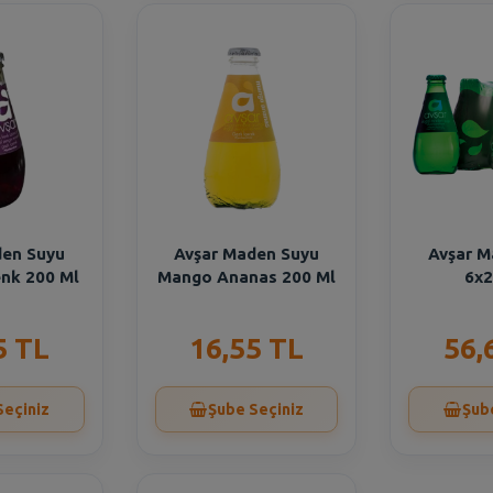
den Suyu
Avşar Maden Suyu
Avşar M
enk 200 Ml
Mango Ananas 200 Ml
6x2
5 TL
16,55 TL
56,
Seçiniz
Şube Seçiniz
Şub