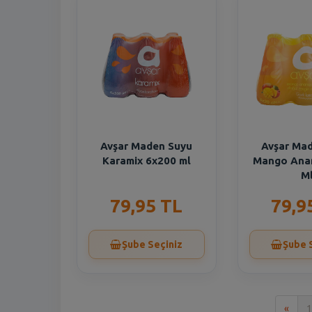
Avşar Maden Suyu
Avşar Ma
Karamix 6x200 ml
Mango Ana
M
79,95 TL
79,9
Şube Seçiniz
Şube 
İlk
«
1