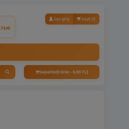
Üye girişi
Kayıt Ol
LTENİ
Sepetim
(0 ürün - 0,00 TL)