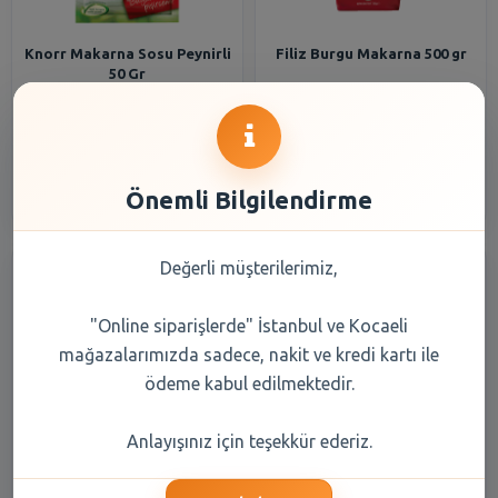
Knorr Makarna Sosu Peynirli
Filiz Burgu Makarna 500 gr
50 Gr
83,15 TL
37,65 TL
Şube Seçiniz
Şube Seçiniz
Önemli Bilgilendirme
Değerli müşterilerimiz,
"Online siparişlerde" İstanbul ve Kocaeli
mağazalarımızda sadece, nakit ve kredi kartı ile
ödeme kabul edilmektedir.
Filiz Spagetti Makarna 500
Filiz Fiyonk Makarna 500 gr
Anlayışınız için teşekkür ederiz.
gr