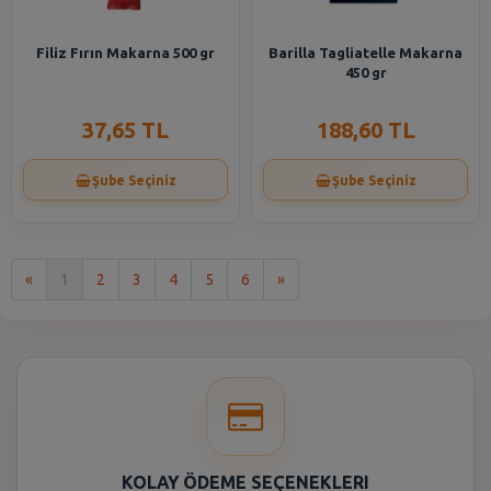
Filiz Fırın Makarna 500 gr
Barilla Tagliatelle Makarna
450 gr
37,65 TL
188,60 TL
Şube Seçiniz
Şube Seçiniz
İlk
Son
«
1
2
3
4
5
6
»
KOLAY ÖDEME SEÇENEKLERI