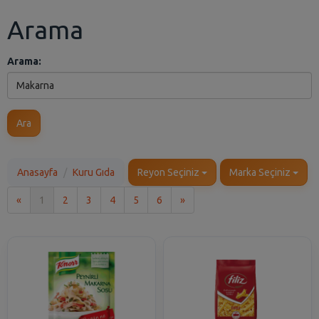
Arama
Arama:
Ara
Anasayfa
Kuru Gıda
Reyon Seçiniz
Marka Seçiniz
İlk
Son
«
1
2
3
4
5
6
»