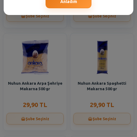
37,65 TL
37,65 TL
Anladım
Şube Seçiniz
Şube Seçiniz
Nuhun Ankara Arpa Şehriye
Nuhun Ankara Spaghetti
Makarna 500 gr
Makarna 500 gr
29,90 TL
29,90 TL
Şube Seçiniz
Şube Seçiniz