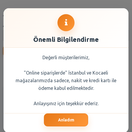
Arama
Arama:
Önemli Bilgilendirme
Ara
Değerli müşterilerimiz,
Anasayfa
Kuru Gıda
Reyon Seçiniz
Marka Seçiniz
"Online siparişlerde" İstanbul ve Kocaeli
mağazalarımızda sadece, nakit ve kredi kartı ile
ödeme kabul edilmektedir.
Anlayışınız için teşekkür ederiz.
Anladım