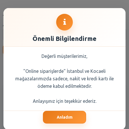
Arama
Arama:
Önemli Bilgilendirme
Ara
Değerli müşterilerimiz,
Anasayfa
Kuru Gıda
Reyon Seçiniz
Marka Seçiniz
"Online siparişlerde" İstanbul ve Kocaeli
mağazalarımızda sadece, nakit ve kredi kartı ile
ödeme kabul edilmektedir.
Anlayışınız için teşekkür ederiz.
Anladım