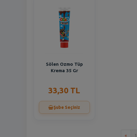
Sölen Ozmo Tüp
Krema 35 Gr
33,30 TL
Şube Seçiniz
İlk
«
1