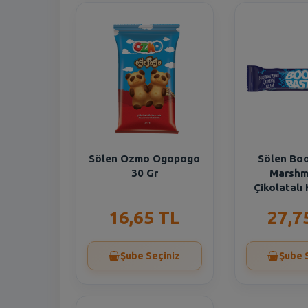
Sölen Ozmo Ogopogo
Sölen Bo
30 Gr
Marshm
Çikolatalı
16,65 TL
27,7
Şube Seçiniz
Şube 