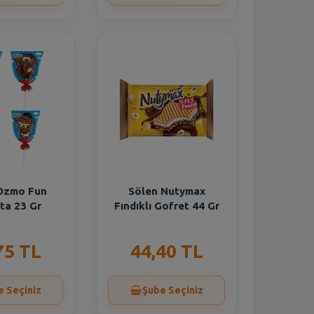
Ozmo Fun
Sölen Nutymax
ta 23 Gr
Fındıklı Gofret 44 Gr
75 TL
44,40 TL
e Seçiniz
Şube Seçiniz