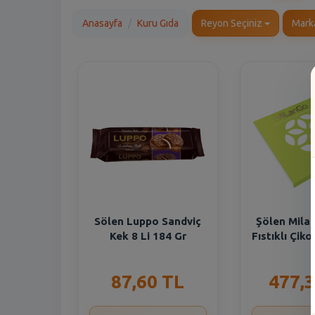
Anasayfa
Kuru Gıda
Reyon Seçiniz
Mark
Sölen Luppo Sandviç
Şölen Mila
Kek 8 Li 184 Gr
Fıstıklı Çik
87,60 TL
477,3