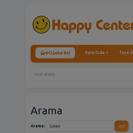
Kuru Gıda
Taze Ü
Şube Bul
Arama
Arama:
Ara