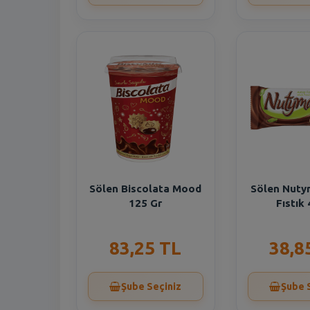
Sölen Biscolata Mood
Sölen Nuty
125 Gr
Fıstık
83,25 TL
38,8
Şube Seçiniz
Şube 