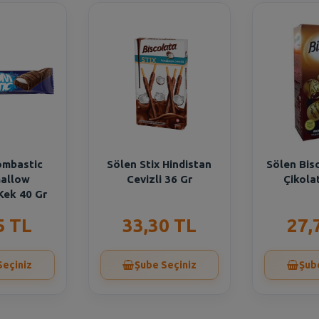
ombastic
Sölen Stix Hindistan
Sölen Bis
allow
Cevizli 36 Gr
Çikolat
 Kek 40 Gr
5 TL
33,30 TL
27,
Seçiniz
Şube Seçiniz
Şub