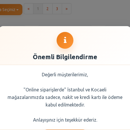
İlk
Son
«
1
2
3
»
a Seçiniz
Önemli Bilgilendirme
Değerli müşterilerimiz,
"Online siparişlerde" İstanbul ve Kocaeli
ngo Antep
Şölen Nutymax Mini
Sölen Bi
mağazalarımızda sadece, nakit ve kredi kartı ile ödeme
olata 243 gr
Antep Fıstıklı 230 Gr
Portak
kabul edilmektedir.
0 TL
221,85 TL
72,
Anlayışınız için teşekkür ederiz.