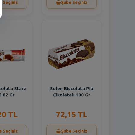
e Seçiniz
Şube Seçiniz
colata Starz
Sölen Biscolata Pia
ü 82 Gr
Çikolatalı 100 Gr
20 TL
72,15 TL
e Seçiniz
Şube Seçiniz