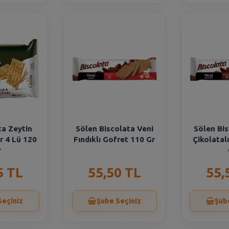
ta Zeytin
Sölen Biscolata Veni
Sölen Bis
r 4 Lü 120
Fındıklı Gofret 110 Gr
Çikolatal
r
5 TL
55,50 TL
55,
Seçiniz
Şube Seçiniz
Şub