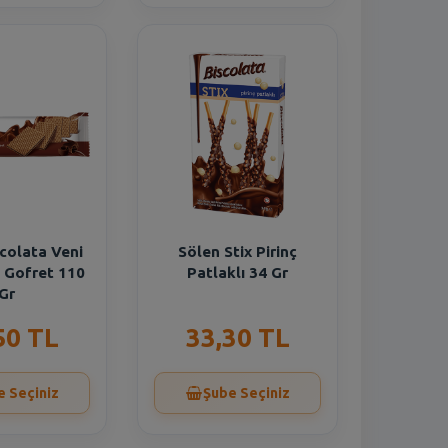
colata Veni
Sölen Stix Pirinç
ı Gofret 110
Patlaklı 34 Gr
Gr
50 TL
33,30 TL
e Seçiniz
Şube Seçiniz