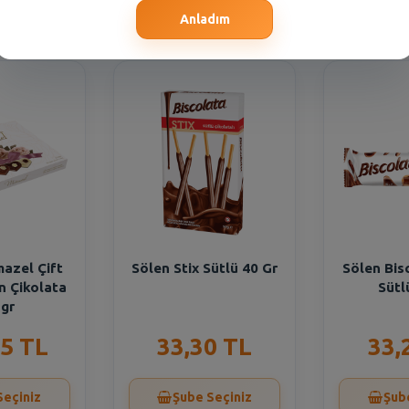
Seçiniz
Şube Seçiniz
Şub
Anladım
azel Çift
Sölen Stix Sütlü 40 Gr
Sölen Bis
n Çikolata
Sütl
 gr
5 TL
33,30 TL
33,
Seçiniz
Şube Seçiniz
Şub