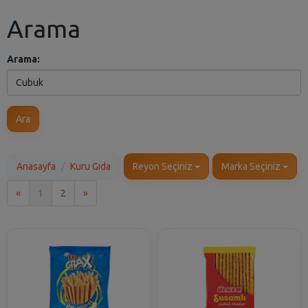
Arama
Arama:
Ara
Anasayfa
Kuru Gıda
Reyon Seçiniz
Marka Seçiniz
İlk
Son
«
1
2
»