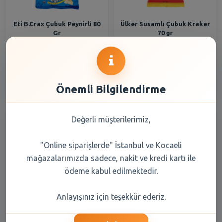
Eti B.Crax Çubuk Peynirli 80
Ülker Susamlı Çubuk Kraker
Gr
70 gr
22,75 TL
19,40 TL
Şube Seçiniz
Şube Seçiniz
Önemli Bilgilendirme
Değerli müşterilerimiz,
"Online siparişlerde" İstanbul ve Kocaeli
mağazalarımızda sadece, nakit ve kredi kartı ile
ödeme kabul edilmektedir.
Eti B.Crax Baharatlı Çubuk 80
Ülker Susamlı Çubuk Kraker
Anlayışınız için teşekkür ederiz.
Gr
40 gr