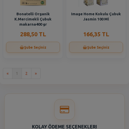
Bonatelli Organik
Image Home Kokulu Çubuk
K.Mercimekli Çubuk
Jasmin 100 Ml
makarna400 gr
288,50 TL
166,35 TL
Şube Seçiniz
Şube Seçiniz
İlk
Son
«
1
2
»
KOLAY ÖDEME SEÇENEKLERI