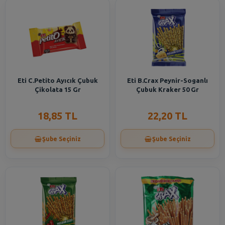
Eti C.Petito Ayıcık Çubuk
Eti B.Crax Peynir-Soganlı
Çikolata 15 Gr
Çubuk Kraker 50 Gr
18,85 TL
22,20 TL
Şube Seçiniz
Şube Seçiniz