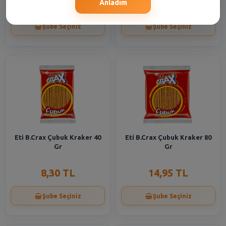
22,75 TL
13,30 TL
Anladım
Şube Seçiniz
Şube Seçiniz
Eti B.Crax Çubuk Kraker 40
Eti B.Crax Çubuk Kraker 80
Gr
Gr
8,30 TL
14,95 TL
Şube Seçiniz
Şube Seçiniz