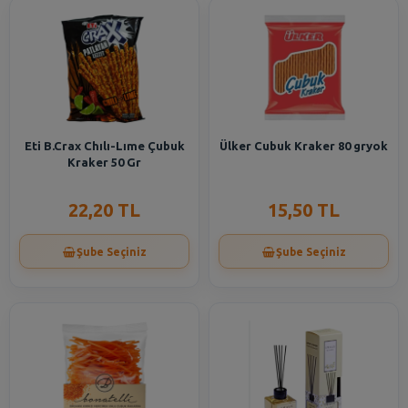
Eti B.Crax Chılı-Lıme Çubuk
Ülker Cubuk Kraker 80 gryok
Kraker 50 Gr
22,20 TL
15,50 TL
Şube Seçiniz
Şube Seçiniz