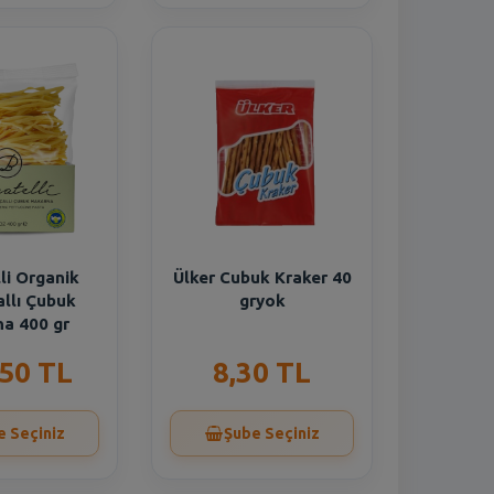
li Organik
Ülker Cubuk Kraker 40
llı Çubuk
gryok
a 400 gr
,50 TL
8,30 TL
e Seçiniz
Şube Seçiniz