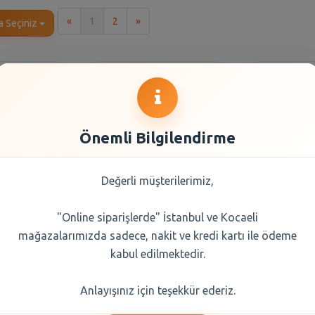
İlk
Son
«
1
2
»
a Seçiniz
Önemli Bilgilendirme
Değerli müşterilerimiz,
"Online siparişlerde" İstanbul ve Kocaeli
mlı Çubuk
Eti B.Crax Baharatlı
Ülker Su
mağazalarımızda sadece, nakit ve kredi kartı ile ödeme
 70 gr
Çubuk 80 Gr
Krake
kabul edilmektedir.
0 TL
22,75 TL
13,
Anlayışınız için teşekkür ederiz.