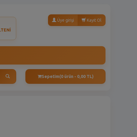
Üye girişi
Kayıt Ol
LTENİ
Sepetim
(0 ürün - 0,00 TL)