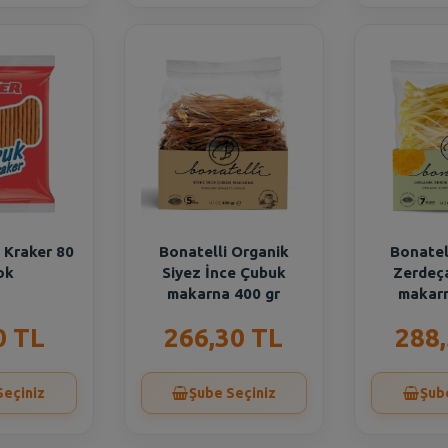
 Kraker 80
Bonatelli Organik
Bonatel
ok
Siyez İnce Çubuk
Zerdeça
makarna 400 gr
makarn
0 TL
266,30 TL
288
Seçiniz
Şube Seçiniz
Şub