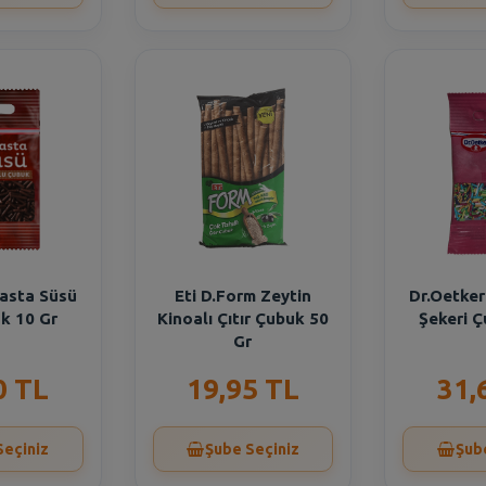
Pasta Süsü
Eti D.Form Zeytin
Dr.Oetker
k 10 Gr
Kinoalı Çıtır Çubuk 50
Şekeri Ç
Gr
0 TL
19,95 TL
31,
Seçiniz
Şube Seçiniz
Şub