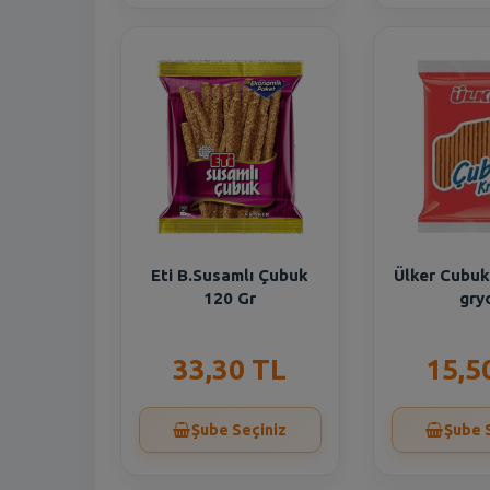
Eti B.Susamlı Çubuk
Ülker Cubuk
120 Gr
gry
33,30 TL
15,5
Şube Seçiniz
Şube 