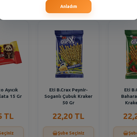
Seçiniz
Şube Seçiniz
Şub
Anladım
to Ayıcık
Eti B.Crax Peynir-
Eti B.
lata 15 Gr
Soganlı Çubuk Kraker
Bahara
50 Gr
Krake
5 TL
22,20 TL
22,
Seçiniz
Şube Seçiniz
Şub