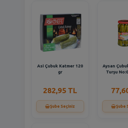
Asi Çubuk Katmer 120
Aysan Çubuk
gr
Turşu No:
282,95 TL
77,6
Şube Seçiniz
Şube 