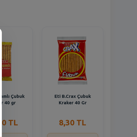
samlı Çubuk
Eti B.Crax Çubuk
r 40 gr
Kraker 40 Gr
30 TL
8,30 TL