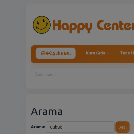
Kuru Gıda
Taze Ü
Şube Bul
Arama
Arama:
Ara