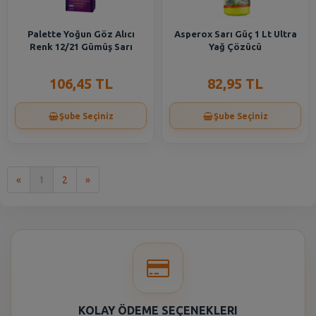
Palette Yoğun Göz Alıcı
Asperox Sarı Güç 1 Lt Ultra
Renk 12/21 Gümüş Sarı
Yağ Çözücü
106,45 TL
82,95 TL
Şube Seçiniz
Şube Seçiniz
İlk
Son
«
1
2
»
KOLAY ÖDEME SEÇENEKLERI