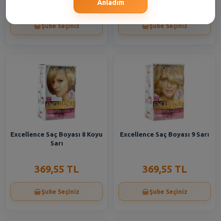
226,35 TL
369,55 TL
Anladım
Şube Seçiniz
Şube Seçiniz
Excellence Saç Boyası 8 Koyu
Excellence Saç Boyası 9 Sarı
Sarı
369,55 TL
369,55 TL
Şube Seçiniz
Şube Seçiniz