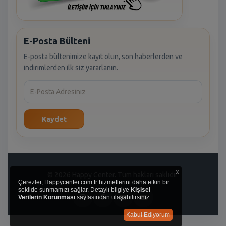
E-Posta Bülteni
E-posta bültenimize kayıt olun, son haberlerden ve
indirimlerden ilk siz yararlanın.
Kaydet
x
© 2026 Happy Center. Tüm hakları saklıdır.
Çerezler, Happycenter.com.tr hizmetlerini daha etkin bir
şekilde sunmamızı sağlar. Detaylı bilgiye
Kişisel
Verilerin Korunması
sayfasından ulaşabilirsiniz.
Kabul Ediyorum