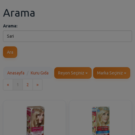
Arama
Arama:
Ara
Anasayfa
Kuru Gıda
Reyon Seçiniz
Marka Seçiniz
İlk
Son
«
1
2
»