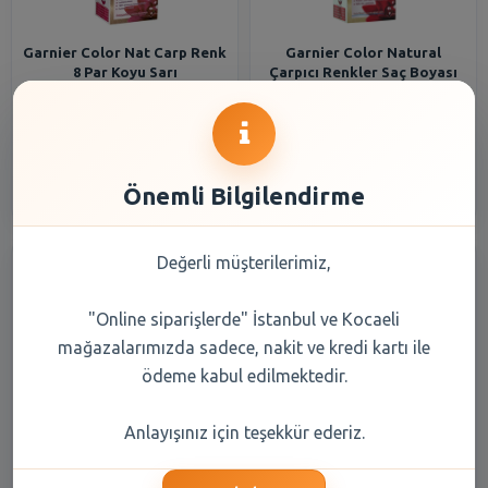
Garnier Color Nat Carp Renk
Garnier Color Natural
8 Par Koyu Sarı
Çarpıcı Renkler Saç Boyası
110 Açık Elmas Sarı
159,75 TL
159,75 TL
Şube Seçiniz
Şube Seçiniz
Önemli Bilgilendirme
Değerli müşterilerimiz,
"Online siparişlerde" İstanbul ve Kocaeli
mağazalarımızda sadece, nakit ve kredi kartı ile
ödeme kabul edilmektedir.
Schwarzkopf Palette Deluxe
Excellence Saç Boyası 01
Anlayışınız için teşekkür ederiz.
Set Boya 10-1 Küllü Açık Sarı
Açık Doğal Sarı
50 ml