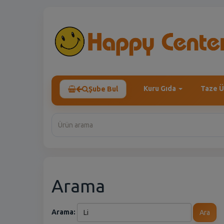
Kuru Gıda
Taze Ü
Şube Bul
Arama
Arama:
Ara