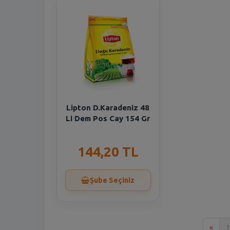
Lipton D.Karadeniz 48
Li Dem Pos Cay 154 Gr
144,20 TL
Şube Seçiniz
İlk
«
1