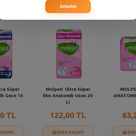
Seçiniz
Şube Seçiniz
Şub
Anladım
tra Süper
Molped Ultra Süper
MOLPE
ik Gece 16
Eko Anatomik Uzun 20
ANATOMIK
Li
0 TL
122,00 TL
63,
Seçiniz
Şube Seçiniz
Şub