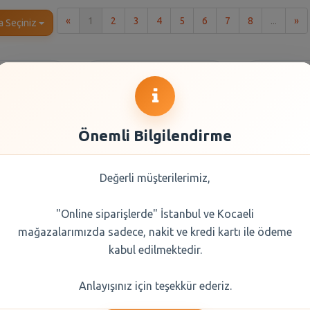
İlk
So
«
1
2
3
4
5
6
7
8
...
»
a Seçiniz
Önemli Bilgilendirme
Değerli müşterilerimiz,
"Online siparişlerde" İstanbul ve Kocaeli
ce Külodu
Vileda Cam Bezi 2 LI
Molpe
mağazalarımızda sadece, nakit ve kredi kartı ile ödeme
i
Ferahlik
2
kabul edilmektedir.
0 TL
332,90 TL
44,
Anlayışınız için teşekkür ederiz.