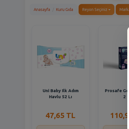
Anasayfa
Kuru Gıda
Reyon Seçiniz
Mark
Uni Baby Ilk Adım
Prosafe Ge
Havlu 52 Lı
2 L
47,65 TL
110,9