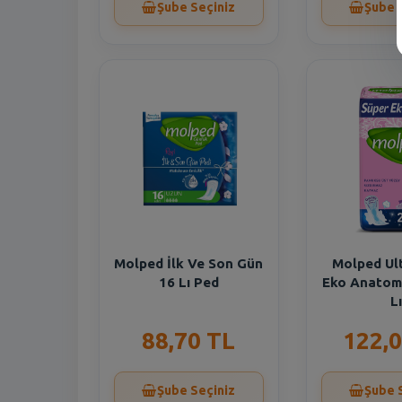
Şube Seçiniz
Şube 
Molped İlk Ve Son Gün
Molped Ul
16 Lı Ped
Eko Anatom
Lı
88,70 TL
122,0
Şube Seçiniz
Şube 