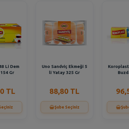
 48 Li Dem
Uno Sandviç Ekmeği 5
Koroplast
 154 Gr
li Yatay 325 Gr
Buzd.
0 TL
88,80 TL
96,
Seçiniz
Şube Seçiniz
Şub