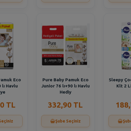
Pamuk Eco
Pure Baby Pamuk Eco
Sleepy Ço
 lı Havlu
Junior 76 lı+90 lı Havlu
Klt 2 L
iye
Hediy
0 TL
332,90 TL
188
Seçiniz
Şube Seçiniz
Şub