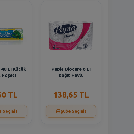
 40 Lı Küçük
Papia Biocare 6 Lı
 Poşeti
Kağıt Havlu
50 TL
138,65 TL
e Seçiniz
Şube Seçiniz