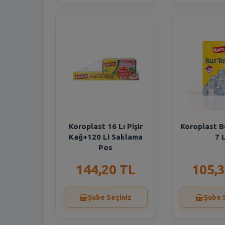
Koroplast 16 Lı Pişir
Koroplast B
Kağ+120 Li Saklama
7 L
Pos
144,20 TL
105,3
Şube Seçiniz
Şube 