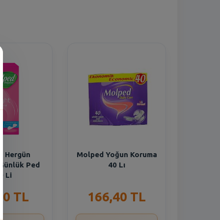
n
d Hergün
Molped Yoğun Koruma
 Günlük Ped
40 Lı
0 Li
30 TL
166,40 TL