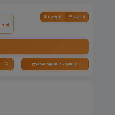
Üye girişi
Kayıt Ol
LTENİ
Sepetim
(0 ürün - 0,00 TL)