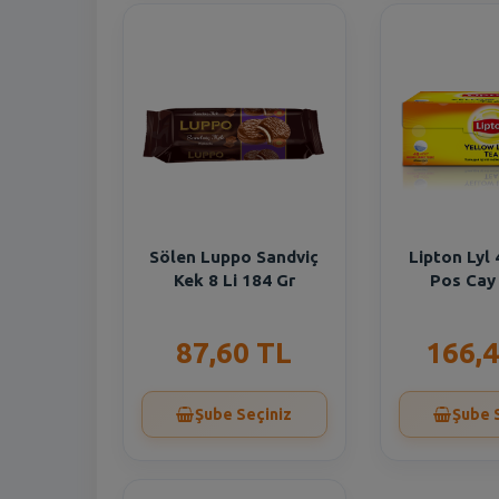
Sölen Luppo Sandviç
Lipton Lyl
Kek 8 Li 184 Gr
Pos Cay
87,60 TL
166,4
Şube Seçiniz
Şube 