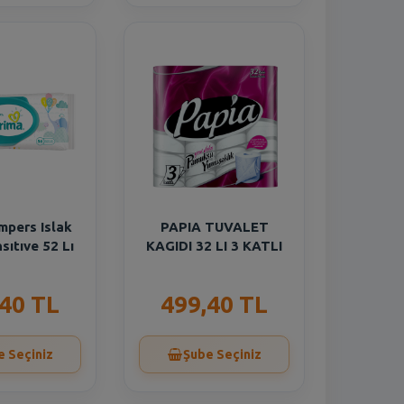
mpers Islak
PAPIA TUVALET
sıtıve 52 Lı
KAGIDI 32 LI 3 KATLI
,40 TL
499,40 TL
e Seçiniz
Şube Seçiniz