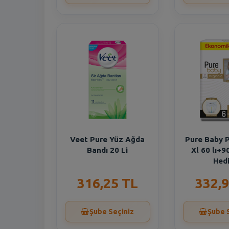
Veet Pure Yüz Ağda
Pure Baby 
Bandı 20 Li
Xl 60 lı+90
Hed
316,25 TL
332,9
Şube Seçiniz
Şube 