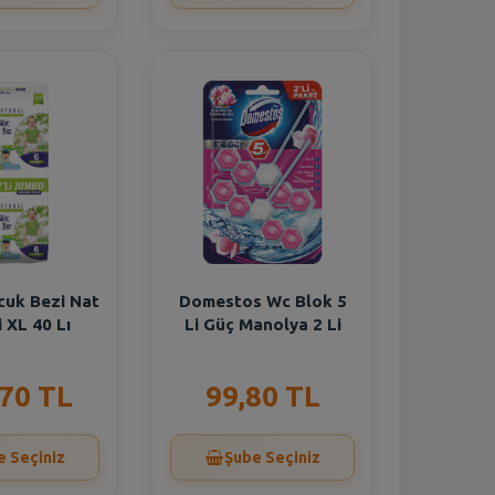
cuk Bezi Nat
Domestos Wc Blok 5
i XL 40 Lı
Li Güç Manolya 2 Li
,70 TL
99,80 TL
e Seçiniz
Şube Seçiniz