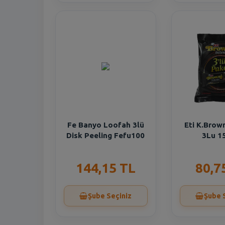
Fe Banyo Loofah 3lü
Eti K.Brow
Disk Peeling Fefu100
3Lu 1
144,15 TL
80,7
Şube Seçiniz
Şube 