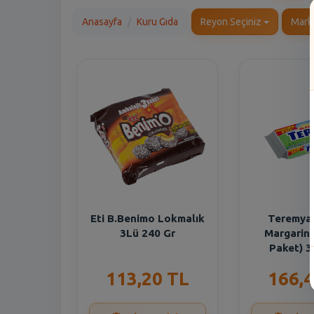
Anasayfa
Kuru Gıda
Reyon Seçiniz
Mark
Eti B.Benimo Lokmalık
Teremya
3Lü 240 Gr
Margarin 
Paket) 3
113,20 TL
166,4