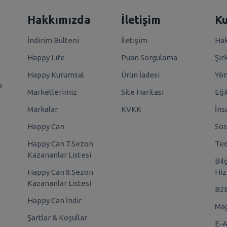
Hakkımızda
İletişim
K
İndirim Bülteni
İletişim
Hak
Happy Life
Puan Sorgulama
Şir
Happy Kurumsal
Ürün İadesi
Yö
a
Marketlerimiz
Site Haritası
Eği
Markalar
KVKK
İns
Happy Can
Sos
Happy Can 7.Sezon
Ted
Kazananlar Listesi
Bil
Happy Can 8.Sezon
Hiz
Kazananlar Listesi
B2
Happy Can İndir
Mağ
Şartlar & Koşullar
E-A