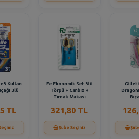
ue3 Kullan
Fe Ekonomik Set 3lü
Gillet
ıçağı 3lü
Törpü + Cımbız +
Dragonf
Tırnak Makası
Bıça
5 TL
321,80 TL
126
Seçiniz
Şube Seçiniz
Şub