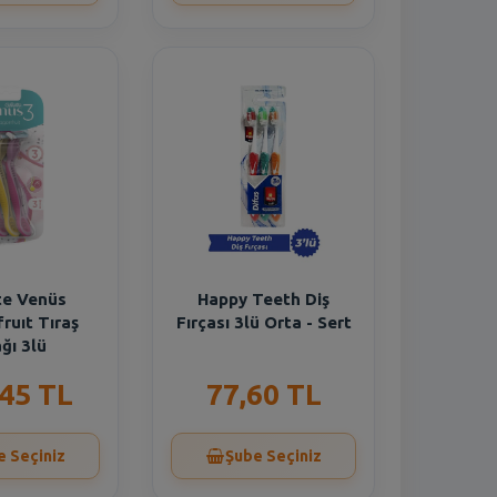
te Venüs
Happy Teeth Diş
ruıt Tıraş
Fırçası 3lü Orta - Sert
ğı 3lü
,45 TL
77,60 TL
e Seçiniz
Şube Seçiniz