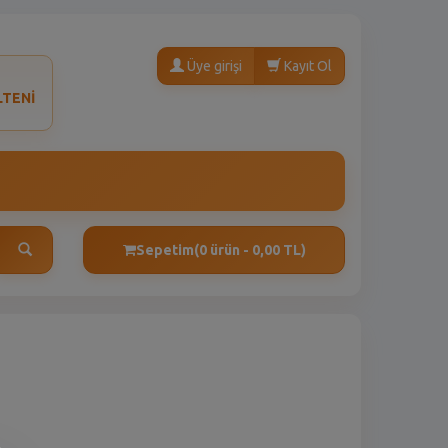
Üye girişi
Kayıt Ol
LTENİ
Sepetim
(0 ürün - 0,00 TL)