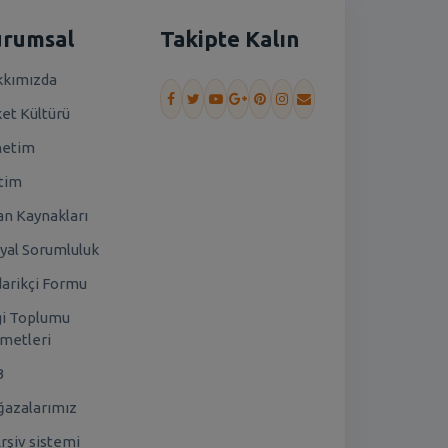
urumsal
Takipte Kalın
kımızda
ket Kültürü
netim
tim
an Kaynakları
yal Sorumluluk
arikçi Formu
gi Toplumu
metleri
B
azalarımız
rşiv sistemi