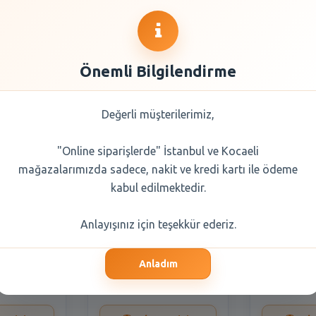
a Seçiniz
Önemli Bilgilendirme
Değerli müşterilerimiz,
"Online siparişlerde" İstanbul ve Kocaeli
mağazalarımızda sadece, nakit ve kredi kartı ile ödeme
kabul edilmektedir.
ğ Paket
Ülker Mini Halley 3lü
Dr.Oetke
Anlayışınız için teşekkür ederiz.
(3lü Eko
198 Gr
3lü Pa
x250 gr
Anladım
0 TL
88,25 TL
38,