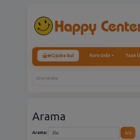
Kuru Gıda
Taze Ü
Şube Bul
Arama
Arama:
Ara