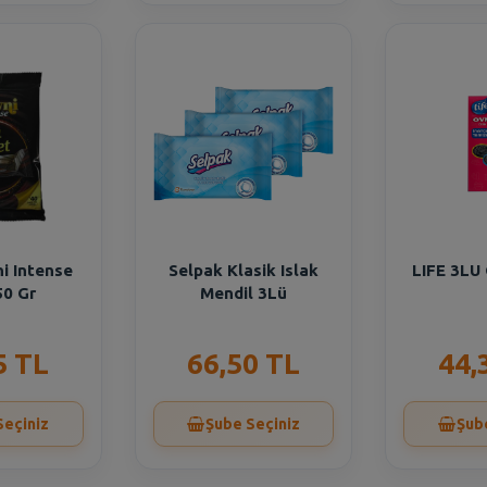
ni Intense
Selpak Klasik Islak
LIFE 3LU
50 Gr
Mendil 3Lü
5 TL
66,50 TL
44,
Seçiniz
Şube Seçiniz
Şub