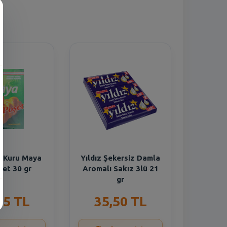
r Kuru Maya
Yıldız Şekersiz Damla
ket 30 gr
Aromalı Sakız 3lü 21
gr
75 TL
35,50 TL