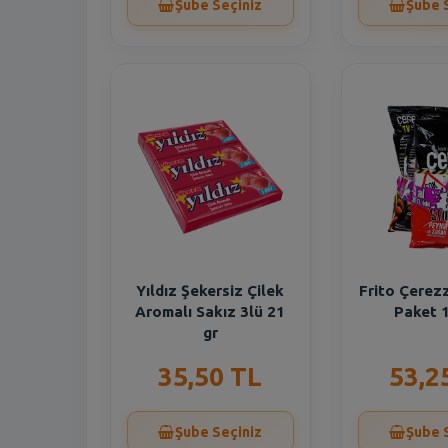
Şube Seçiniz
Şube 
Yıldız Şekersiz Çilek
Frito Çerez
Aromalı Sakız 3lü 21
Paket 
gr
35,50 TL
53,2
Şube Seçiniz
Şube 