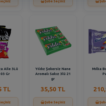
Seçiniz
Şube Seçiniz
Şub
za Aile 3Lü
Yıldız Şekersiz Nane
Mılka B
103 Gr
Aromalı Sakız 3lü 21
P
gr
5 TL
35,50 TL
210
Seçiniz
Şube Seçiniz
Şub