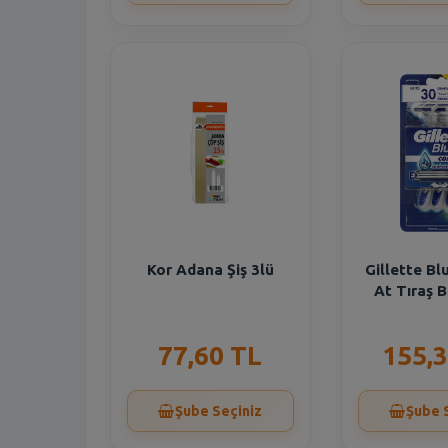
Kor Adana Şiş 3lü
Gillette Bl
At Tıraş B
77,60 TL
155,3
Şube Seçiniz
Şube 