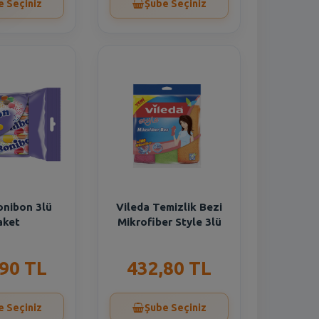
e Seçiniz
Şube Seçiniz
onibon 3lü
Vileda Temizlik Bezi
aket
Mikrofiber Style 3lü
,90 TL
432,80 TL
e Seçiniz
Şube Seçiniz