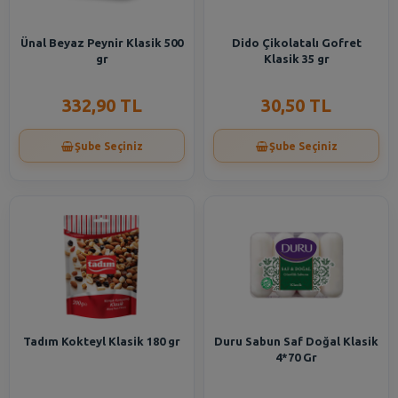
Ünal Beyaz Peynir Klasik 500
Dido Çikolatalı Gofret
gr
Klasik 35 gr
332,90 TL
30,50 TL
Şube Seçiniz
Şube Seçiniz
Tadım Kokteyl Klasik 180 gr
Duru Sabun Saf Doğal Klasik
4*70 Gr