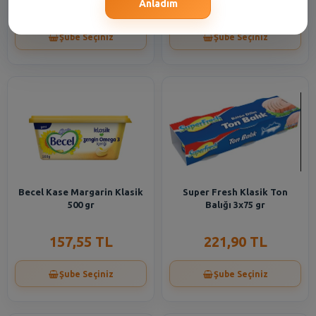
244,05 TL
401,70 TL
Anladım
Şube Seçiniz
Şube Seçiniz
Becel Kase Margarin Klasik
Super Fresh Klasik Ton
500 gr
Balığı 3x75 gr
157,55 TL
221,90 TL
Şube Seçiniz
Şube Seçiniz