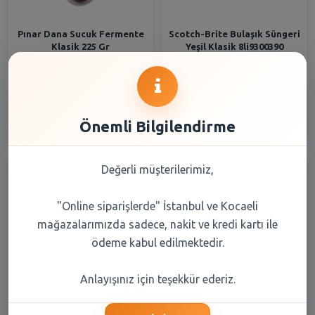
Pınar Dana Sucuk Fermente
Scotch-Brite Bulaşık Süngeri
Klasik 225 Gr
Yeşil Klasik 8li9300390
443,90 TL
277,40 TL
Şube Seçiniz
Şube Seçiniz
Önemli Bilgilendirme
Değerli müşterilerimiz,
"Online siparişlerde" İstanbul ve Kocaeli
mağazalarımızda sadece, nakit ve kredi kartı ile
ödeme kabul edilmektedir.
OKEY KLASIK 10LU
Wee 852 Silikonlu Klasik
Anlayışınız için teşekkür ederiz.
Biberon 250 cc