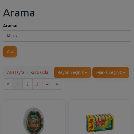
Arama
Arama:
Ara
Anasayfa
Kuru Gıda
Reyon Seçiniz
Marka Seçiniz
İlk
Son
«
1
2
3
4
»