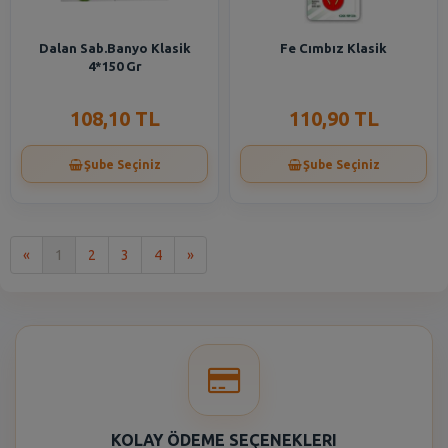
Dalan Sab.Banyo Klasik
Fe Cımbız Klasik
4*150 Gr
108,10 TL
110,90 TL
Şube Seçiniz
Şube Seçiniz
İlk
Son
«
1
2
3
4
»
KOLAY ÖDEME SEÇENEKLERI