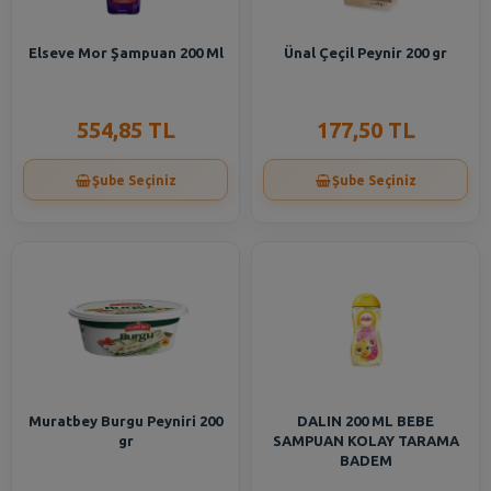
Elseve Mor Şampuan 200 Ml
Ünal Çeçil Peynir 200 gr
554,85 TL
177,50 TL
Şube Seçiniz
Şube Seçiniz
Muratbey Burgu Peyniri 200
DALIN 200 ML BEBE
gr
SAMPUAN KOLAY TARAMA
BADEM