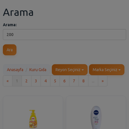
Arama
Arama:
Ara
Anasayfa
Kuru Gıda
Reyon Seçiniz
Marka Seçiniz
İlk
Son
«
1
2
3
4
5
6
7
8
...
»