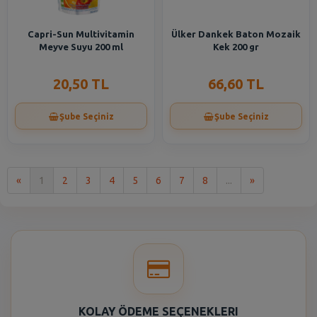
Capri-Sun Multivitamin
Ülker Dankek Baton Mozaik
Meyve Suyu 200 ml
Kek 200 gr
20,50 TL
66,60 TL
Şube Seçiniz
Şube Seçiniz
İlk
Son
«
1
2
3
4
5
6
7
8
...
»
KOLAY ÖDEME SEÇENEKLERI