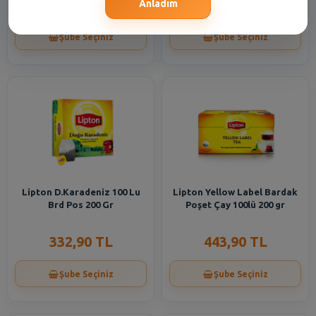
199,70 TL
665,90 TL
Anladım
Şube Seçiniz
Şube Seçiniz
Lipton D.Karadeniz 100 Lu
Lipton Yellow Label Bardak
Brd Pos 200 Gr
Poşet Çay 100lü 200 gr
332,90 TL
443,90 TL
Şube Seçiniz
Şube Seçiniz