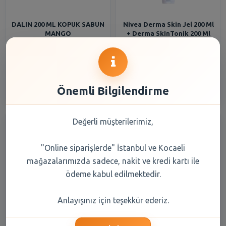
DALIN 200 ML KOPUK SABUN
Nivea Derma Skin Jel 200 Ml
MANGO
+ Derma SkinTonik 200 Ml
210,75 TL
221,90 TL
Şube Seçiniz
Şube Seçiniz
Önemli Bilgilendirme
Değerli müşterilerimiz,
"Online siparişlerde" İstanbul ve Kocaeli
mağazalarımızda sadece, nakit ve kredi kartı ile
ödeme kabul edilmektedir.
Sütaş Dil Peyniri 200 gr
Nivea Sun Karaton Güneş
Anlayışınız için teşekkür ederiz.
Yağı BronzlaştırıcıSprey 200
Ml