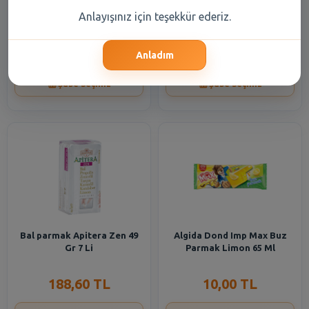
Super Fresh Dnk Sbz Parmak
Erpiliç Hazır Parmak Piliç
Anlayışınız için teşekkür ederiz.
Patates 1000 gr
Köfte 260 gr
183,05 TL
92,05 TL
Anladım
Şube Seçiniz
Şube Seçiniz
Bal parmak Apitera Zen 49
Algida Dond Imp Max Buz
Gr 7 Li
Parmak Limon 65 Ml
188,60 TL
10,00 TL