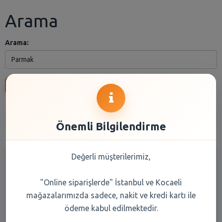
Arama
Arama:
Ara
Anasayfa
Kuru Gıda
Reyon Seçiniz
Marka Seçiniz
Önemli Bilgilendirme
Değerli müşterilerimiz,
"Online siparişlerde" İstanbul ve Kocaeli
mağazalarımızda sadece, nakit ve kredi kartı ile
ödeme kabul edilmektedir.