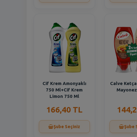
Cif Krem Amonyaklı
Calve Ketça
750 Ml+Cif Krem
Mayonez
Limon 750 Ml
166,40 TL
144,2
Şube Seçiniz
Şube 