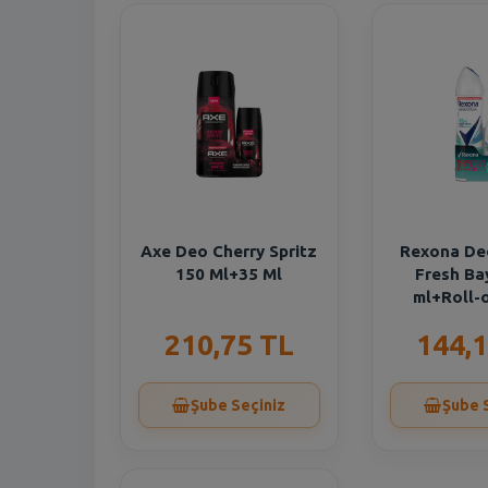
Axe Deo Cherry Spritz
Rexona De
150 Ml+35 Ml
Fresh Ba
ml+Roll-
210,75 TL
144,1
Şube Seçiniz
Şube 