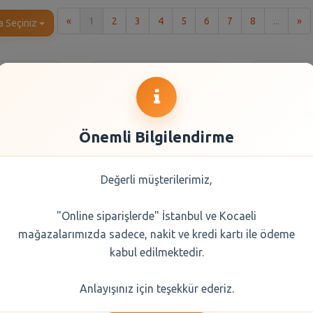
İlk
So
«
1
2
3
4
5
6
7
8
...
»
a Seçiniz
Önemli Bilgilendirme
Değerli müşterilerimiz,
"Online siparişlerde" İstanbul ve Kocaeli
amaşır
Dalin Bebek Kolonyası
Dalin
mağazalarımızda sadece, nakit ve kredi kartı ile ödeme
 1500 Ml
Çiçek Bahçesi 150 ml
Yumuşatı
Ninnis
kabul edilmektedir.
0 TL
155,25 TL
244
Anlayışınız için teşekkür ederiz.