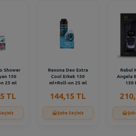
o Shower
Rexona Deo Extra
Rebul 
yan 150
Cool Erkek 150
Angela E
on 25 ml
ml+Roll-on 25 ml
150 
5 TL
144,15 TL
210
Seçiniz
Şube Seçiniz
Şub