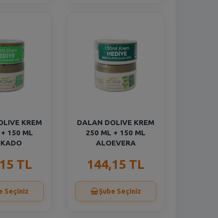
OLIVE KREM
DALAN DOLIVE KREM
 + 150 ML
250 ML + 150 ML
OKADO
ALOEVERA
,15 TL
144,15 TL
e Seçiniz
Şube Seçiniz