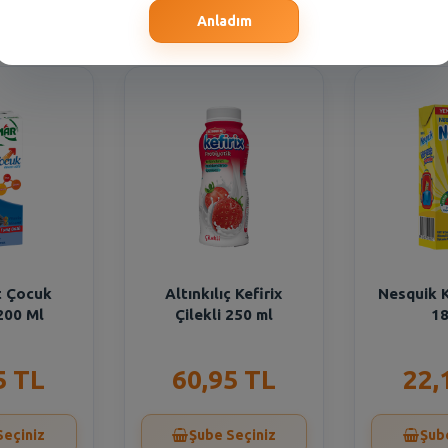
Seçiniz
Şube Seçiniz
Şub
Anladım
t Çocuk
Altınkılıç Kefirix
Nesquik 
200 Ml
Çilekli 250 ml
18
5 TL
60,95 TL
22,
Seçiniz
Şube Seçiniz
Şub