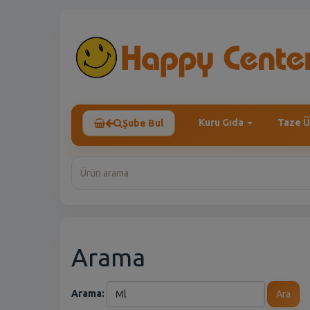
Kuru Gıda
Taze Ü
Şube Bul
Arama
Arama:
Ara