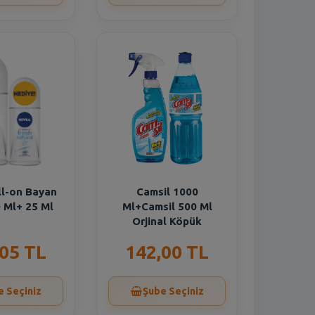
ll-on Bayan
Camsil 1000
 Ml+ 25 Ml
Ml+Camsil 500 Ml
Orjinal Köpük
,05 TL
142,00 TL
e Seçiniz
Şube Seçiniz