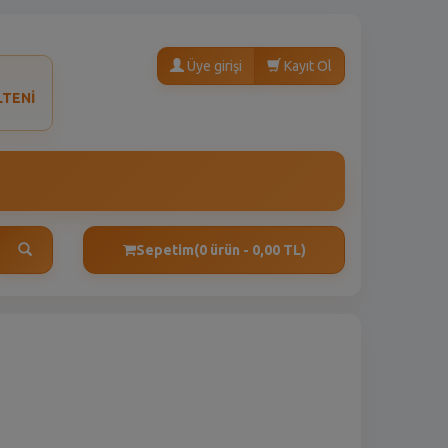
Üye girişi
Kayıt Ol
LTENİ
Sepetim
(0 ürün - 0,00 TL)