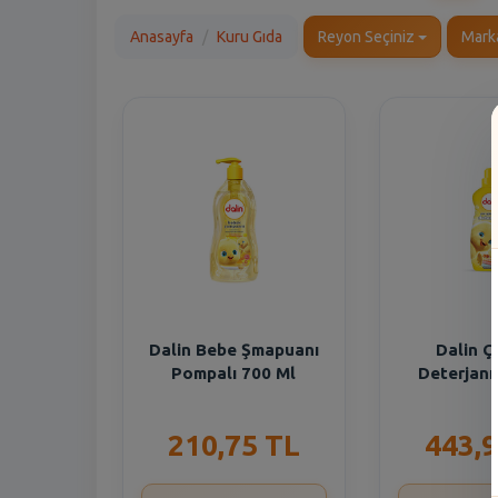
Anasayfa
Kuru Gıda
Reyon Seçiniz
Mark
Dalin Bebe Şmapuanı
Dalin Ç
Pompalı 700 Ml
Deterjanı
210,75 TL
443,9