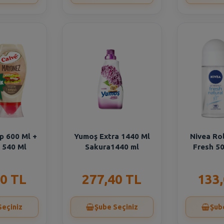
p 600 Ml +
Yumoş Extra 1440 Ml
Nivea Ro
 540 Ml
Sakura1440 ml
Fresh 50
0 TL
277,40 TL
133
Seçiniz
Şube Seçiniz
Şub