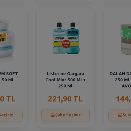
EM SOFT
Listerine Gargara
DALAN D
+ 50 ML
Cool Mint 500 Ml +
250 ML
250 Ml
AV
0 TL
221,90 TL
144
Seçiniz
Şube Seçiniz
Şub