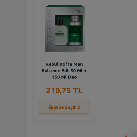
Rebul Kofre Men
Extreme Edt 50 Ml +
150 Ml Deo
210,75 TL
Şube Seçiniz
İlk
«
1