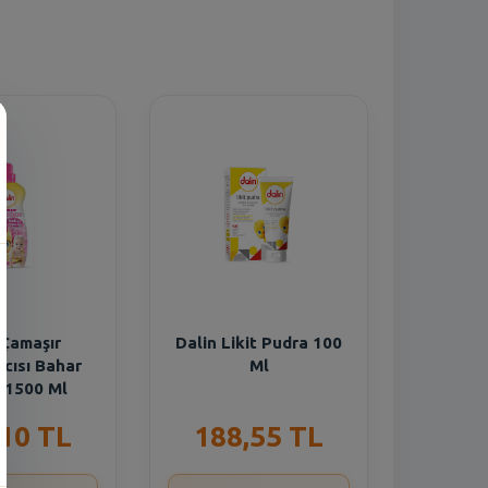
n
 Çamaşır
Dalin Likit Pudra 100
cısı Bahar
Ml
i 1500 Ml
,10 TL
188,55 TL