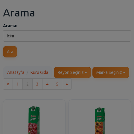
Arama
Arama:
Ara
Anasayfa
Kuru Gıda
Reyon Seçiniz
Marka Seçiniz
İlk
Son
«
1
2
3
4
5
»