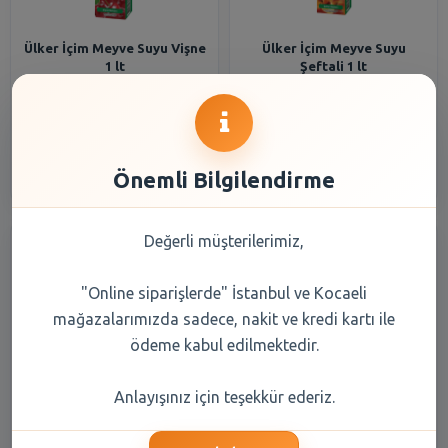
Ülker İçim Meyve Suyu Vişne
Ülker İçim Meyve Suyu
1 lt
Şeftali 1 lt
52,10 TL
52,10 TL
Şube Seçiniz
Şube Seçiniz
Önemli Bilgilendirme
Değerli müşterilerimiz,
"Online siparişlerde" İstanbul ve Kocaeli
mağazalarımızda sadece, nakit ve kredi kartı ile
ödeme kabul edilmektedir.
Ülker İçim Meyve Suyu
İçim Süt Çilekli 180 ml
Anlayışınız için teşekkür ederiz.
Şeftali 200 ml