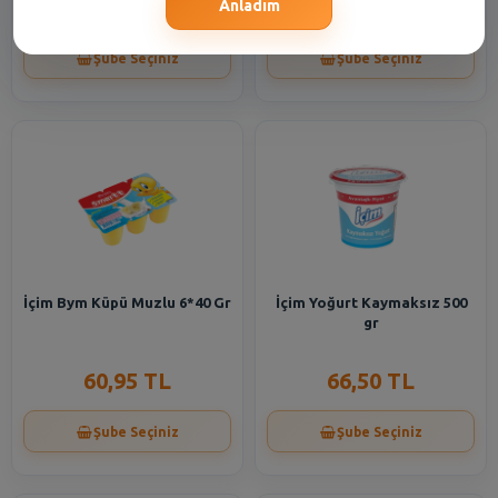
16,55 TL
20,45 TL
Anladım
Şube Seçiniz
Şube Seçiniz
İçim Bym Küpü Muzlu 6*40 Gr
İçim Yoğurt Kaymaksız 500
gr
60,95 TL
66,50 TL
Şube Seçiniz
Şube Seçiniz