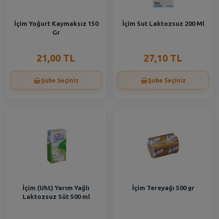
İçim Yoğurt Kaymaksız 150
İçim Sut Laktozsuz 200 Ml
Gr
21,00 TL
27,10 TL
Şube Seçiniz
Şube Seçiniz
İçim (Uht) Yarım Yağlı
İçim Tereyağı 500 gr
Laktozsuz Süt 500 ml