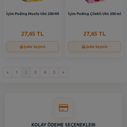
İçim Puding Muzlu Uht 200 Ml
İçim Puding Çilekli Uht 200 ml
27,65 TL
27,65 TL
Şube Seçiniz
Şube Seçiniz
İlk
Son
«
1
2
3
4
5
»
KOLAY ÖDEME SEÇENEKLERI