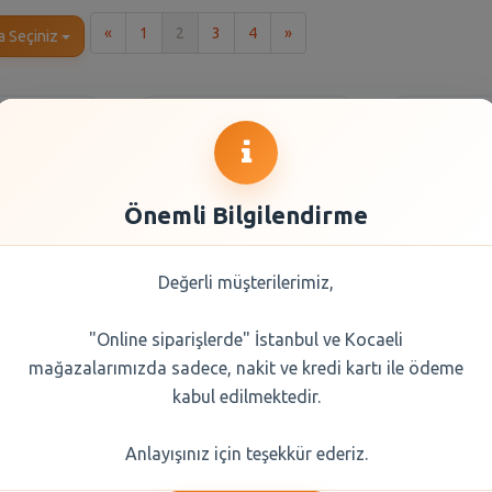
İlk
Son
«
1
2
3
4
»
a Seçiniz
Önemli Bilgilendirme
Değerli müşterilerimiz,
"Online siparişlerde" İstanbul ve Kocaeli
ır Çorba
Knorr Hazır Yayla
Knorr 
mağazalarımızda sadece, nakit ve kredi kartı ile ödeme
ası 72 Gr
Çorbası
Çorba
kabul edilmektedir.
0 TL
54,30 TL
54,
Anlayışınız için teşekkür ederiz.