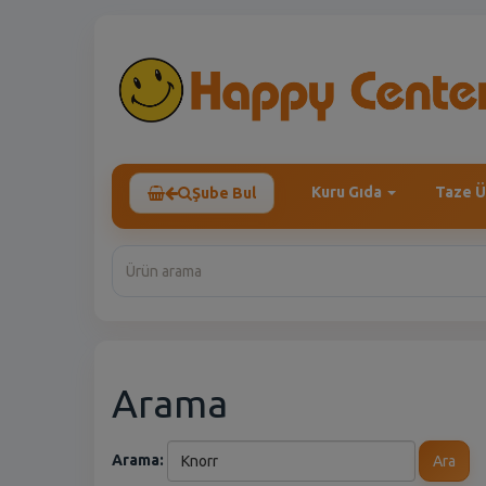
Kuru Gıda
Taze Ü
Şube Bul
Arama
Arama:
Ara