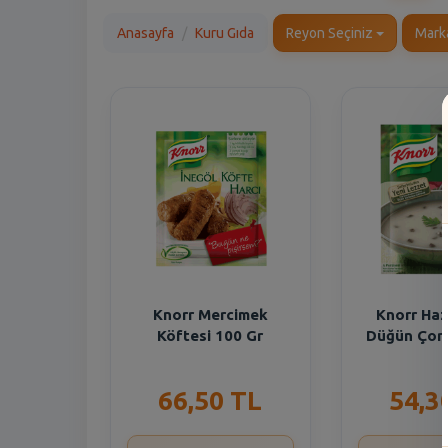
Anasayfa
Kuru Gıda
Reyon Seçiniz
Mark
Knorr Mercimek
Knorr Haz
Köftesi 100 Gr
Düğün Çorb
66,50 TL
54,3