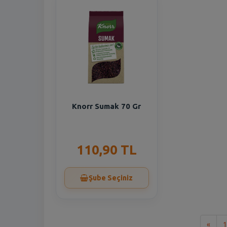
Knorr Sumak 70 Gr
110,90 TL
Şube Seçiniz
İlk
«
1