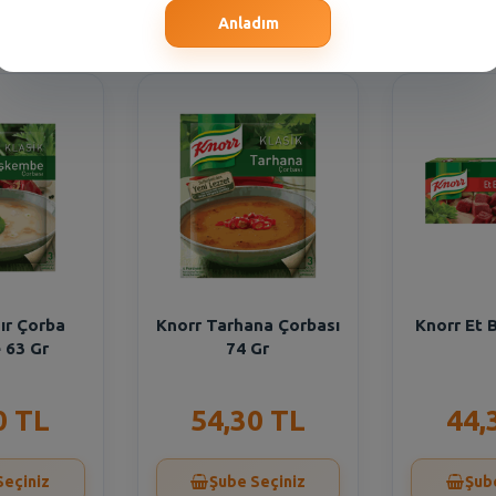
Seçiniz
Şube Seçiniz
Şub
Anladım
ır Çorba
Knorr Tarhana Çorbası
Knorr Et B
 63 Gr
74 Gr
0 TL
54,30 TL
44,
Seçiniz
Şube Seçiniz
Şub