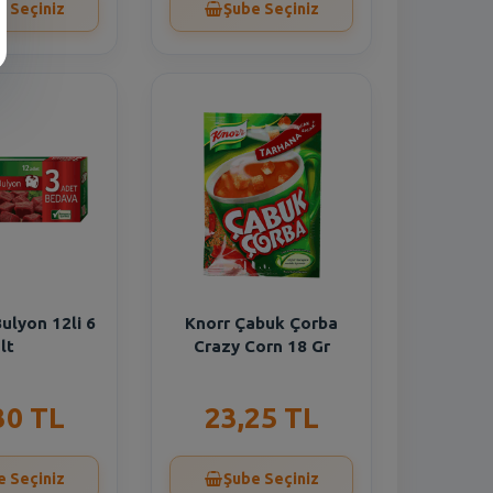
e Seçiniz
Şube Seçiniz
ulyon 12li 6
Knorr Çabuk Çorba
lt
Crazy Corn 18 Gr
30 TL
23,25 TL
e Seçiniz
Şube Seçiniz