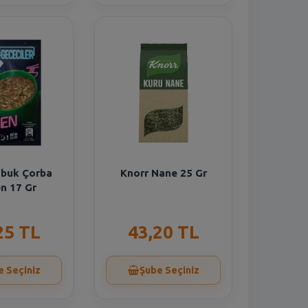
abuk Çorba
Knorr Nane 25 Gr
n 17 Gr
25 TL
43,20 TL
e Seçiniz
Şube Seçiniz