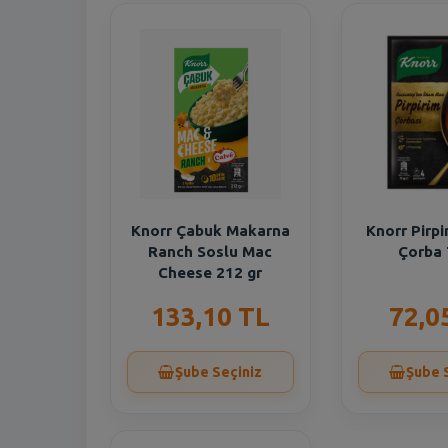
Knorr Çabuk Makarna
Knorr Pirp
Ranch Soslu Mac
Çorba 
Cheese 212 gr
133,10 TL
72,0
Şube Seçiniz
Şube 