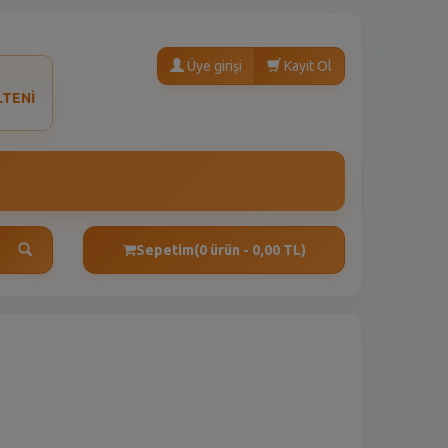
Üye girişi
Kayıt Ol
LTENİ
Sepetim
(0 ürün - 0,00 TL)