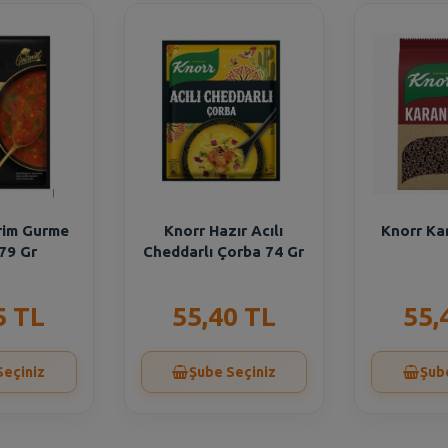
irim Gurme
Knorr Hazır Acılı
Knorr Kar
79 Gr
Cheddarlı Çorba 74 Gr
5 TL
55,40 TL
55,
Seçiniz
Şube Seçiniz
Şub