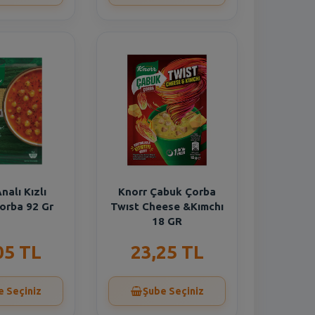
nalı Kızlı
Knorr Çabuk Çorba
orba 92 Gr
Twıst Cheese &Kımchı
18 GR
05 TL
23,25 TL
e Seçiniz
Şube Seçiniz