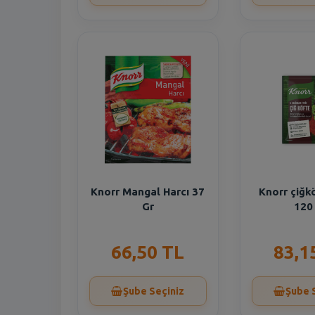
Knorr Mangal Harcı 37
Knorr çiğk
Gr
120
66,50 TL
83,1
Şube Seçiniz
Şube 