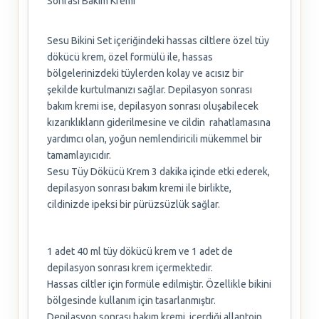
Sonrası Bakım Kremi
Sesu Bikini Set içeriğindeki hassas ciltlere özel tüy
dökücü krem, özel formülü ile, hassas
bölgelerinizdeki tüylerden kolay ve acısız bir
şekilde kurtulmanızı sağlar. Depilasyon sonrası
bakım kremi ise, depilasyon sonrası oluşabilecek
kızarıklıkların giderilmesine ve cildin rahatlamasına
yardımcı olan, yoğun nemlendiricili mükemmel bir
tamamlayıcıdır.
Sesu Tüy Dökücü Krem 3 dakika içinde etki ederek,
depilasyon sonrası bakım kremi ile birlikte,
cildinizde ipeksi bir pürüzsüzlük sağlar.
1 adet 40 ml tüy dökücü krem ve 1 adet de
depilasyon sonrası krem içermektedir.
Hassas ciltler için formüle edilmiştir. Özellikle bikini
bölgesinde kullanım için tasarlanmıştır.
Depilasyon sonrası bakım kremi, içerdiği allantoin