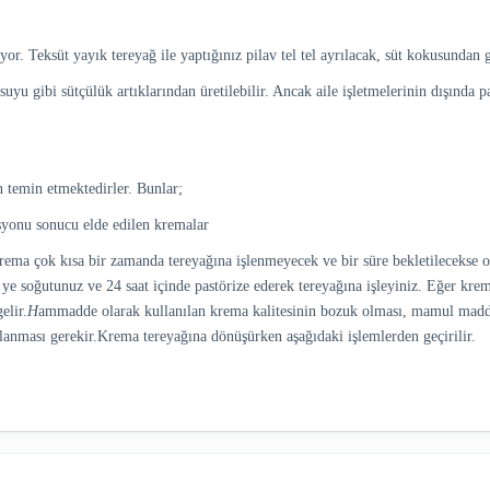
yor. Teksüt yayık tereyağ ile yaptığınız pilav tel tel ayrılacak, süt kokusundan g
yu gibi sütçülük artıklarından üretilebilir. Ancak aile işletmelerinin dışında p
 temin etmektedirler. Bunlar;
asyonu sonucu elde edilen kremalar
ema çok kısa bir zamanda tereyağına işlenmeyecek ve bir süre bekletilecekse o
ye soğutunuz ve 24 saat içinde pastörize ederek tereyağına işleyiniz. Eğer 
elir.
H
ammadde olarak kullanılan krema kalitesinin bozuk olması, mamul madde 
lanması gerekir.Krema tereyağına dönüşürken aşağıdaki işlemlerden geçirilir.