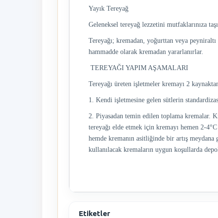
Yayık Tereyağ
Geleneksel tereyağ lezzetini mutfaklarınıza taşı
Tereyağı; kremadan, yoğurttan veya peyniraltı su
hammadde olarak kremadan yararlanırlar.
TEREYAĞI YAPIM AŞAMALARI
Tereyağı üreten işletmeler kremayı 2 kaynaktan
1. Kendi işletmesine gelen sütlerin standardiz
2. Piyasadan temin edilen toplama kremalar. Kr
tereyağı elde etmek için kremayı hemen 2-4°C 
hemde kremanın asitliğinde bir artış meydana g
kullanılacak kremaların uygun koşullarda depo
Etiketler