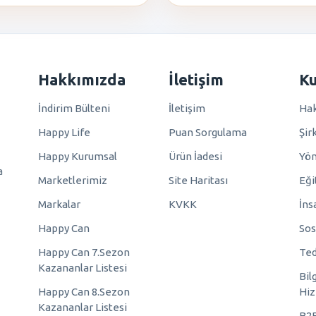
Hakkımızda
İletişim
K
İndirim Bülteni
İletişim
Hak
Happy Life
Puan Sorgulama
Şir
Happy Kurumsal
Ürün İadesi
Yö
a
Marketlerimiz
Site Haritası
Eği
Markalar
KVKK
İns
Happy Can
Sos
Happy Can 7.Sezon
Ted
Kazananlar Listesi
Bil
Happy Can 8.Sezon
Hiz
Kazananlar Listesi
B2