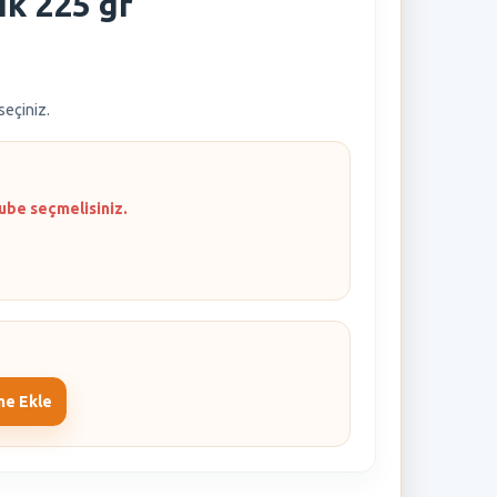
ık 225 gr
 seçiniz.
ube seçmelisiniz.
me Ekle