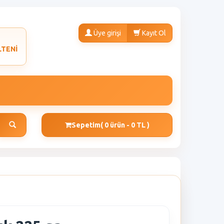
Üye girişi
Kayıt Ol
LTENİ
Sepetim
( 0 ürün - 0 TL )