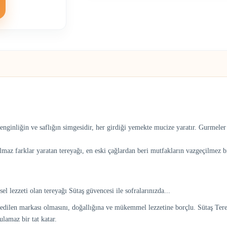
zenginliğin ve saflığın simgesidir, her girdiği yemekte mucize yaratır. Gurmeler
lmaz farklar yaratan tereyağı, en eski çağlardan beri mutfakların vazgeçilmez bi
lezzeti olan tereyağı Sütaş güvencesi ile sofralarınızda...
edilen markası olmasını, doğallığına ve mükemmel lezzetine borçlu. Sütaş Tereya
lamaz bir tat katar.