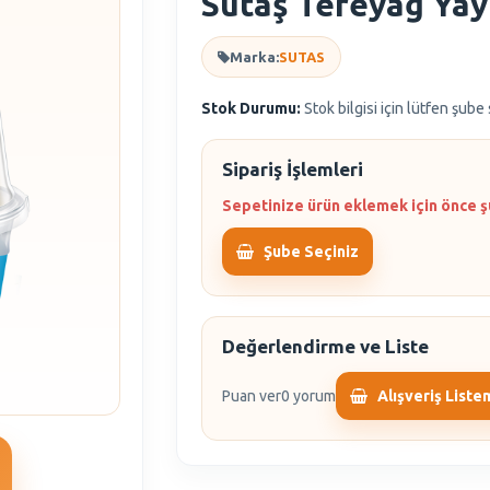
Sütaş Tereyağ Yay
Marka:
SUTAS
Stok Durumu:
Stok bilgisi için lütfen şube
Sipariş İşlemleri
Sepetinize ürün eklemek için önce ş
Şube Seçiniz
Değerlendirme ve Liste
Puan ver
0 yorum
Alışveriş Liste