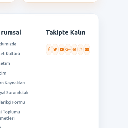
urumsal
Takipte Kalın
kımızda
ket Kültürü
netim
tim
an Kaynakları
yal Sorumluluk
arikçi Formu
gi Toplumu
metleri
B