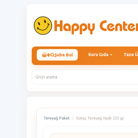
Kuru Gıda
Taze Ü
Şube Bul
Tereyağ Paket
Sütaş Tereyağ Yayık 225 gr