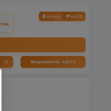
Üye girişi
Kayıt Ol
LTENİ
Sepetim
(0 ürün - 0,00 TL)