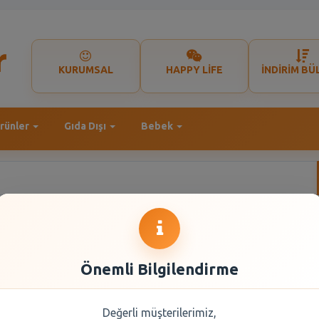
KURUMSAL
HAPPY LİFE
İNDİRİM BÜ
rünler
Gıda Dışı
Bebek
Önemli Bilgilendirme
Değerli müşterilerimiz,