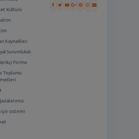
ket Kültürü
netim
tim
an Kaynakları
yal Sorumluluk
arikçi Formu
gi Toplumu
metleri
B
azalarımız
rşiv sistemi
ket