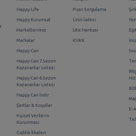
Happy Life
Puan Sorgulama
Şir
Happy Kurumsal
Ürün İadesi
Yö
a
Marketlerimiz
Site Haritası
Eği
Markalar
KVKK
İns
Happy Can
Sos
Happy Can 7.Sezon
Ted
Kazananlar Listesi
Bil
Happy Can 8.Sezon
Hiz
Kazananlar Listesi
B2
Happy Can İndir
Mağ
Şartlar & Koşullar
E-A
Kişisel Verilerin
Tic
Korunması
Gizlilik İlkeleri