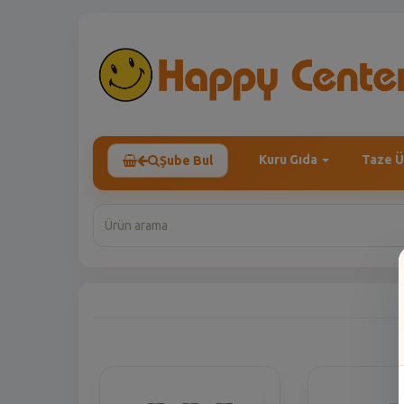
Kuru Gıda
Taze Ü
Şube Bul