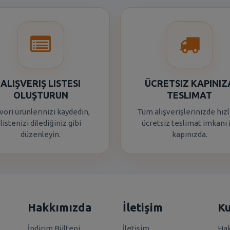
ALIŞVERIŞ LISTESI
ÜCRETSIZ KAPINIZ
OLUŞTURUN
TESLIMAT
vori ürünlerinizi kaydedin,
Tüm alışverişlerinizde hızl
listenizi dilediğiniz gibi
ücretsiz teslimat imkanı 
düzenleyin.
kapınızda.
Hakkımızda
İletişim
K
İndirim Bülteni
İletişim
Hak