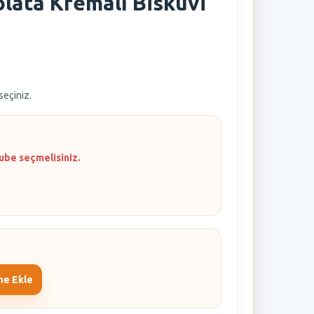
olata Kremalı Bisküvi
 seçiniz.
ube seçmelisiniz.
me Ekle