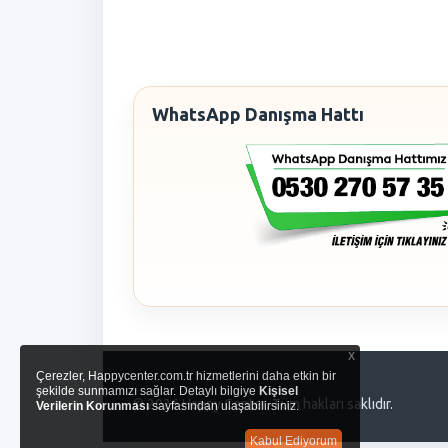
WhatsApp Danışma Hattı
x
Çerezler, Happycenter.com.tr hizmetlerini daha etkin bir
şekilde sunmamızı sağlar. Detaylı bilgiye
Kişisel
© 2026 Happy Center. Tüm hakları saklıdır.
Verilerin Korunması
sayfasından ulaşabilirsiniz.
Kabul Ediyorum