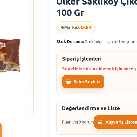
Ülker Saklıköy Çik
100 Gr
Marka:
ULKER
Stok Durumu:
Stok bilgisi için lütfen şube
Sipariş İşlemleri
Sepetinize ürün eklemek için önce ş
Şube Seçiniz
Değerlendirme ve Liste
Puan ver
0 yorum
Alışveriş Liste