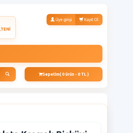
Üye girişi
Kayıt Ol
LTENİ
Sepetim
( 0 ürün - 0 TL )