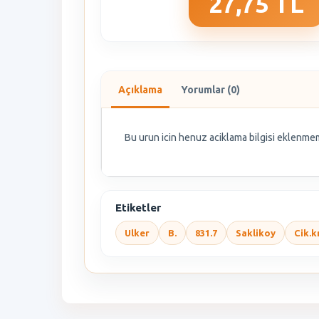
27,75 TL
Açıklama
Yorumlar (0)
Bu urun icin henuz aciklama bilgisi eklenmem
Etiketler
Ulker
B.
831.7
Saklikoy
Cik.k