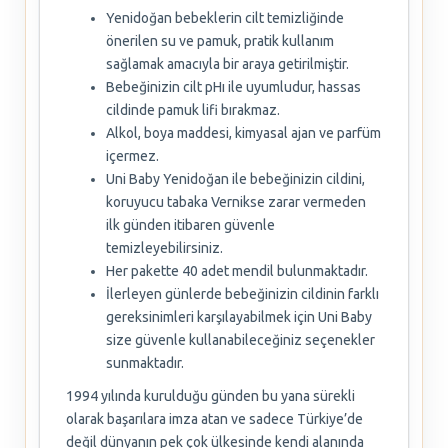
Yenidoğan bebeklerin cilt temizliğinde
önerilen su ve pamuk, pratik kullanım
sağlamak amacıyla bir araya getirilmiştir.
Bebeğinizin cilt pHı ile uyumludur, hassas
cildinde pamuk lifi bırakmaz.
Alkol, boya maddesi, kimyasal ajan ve parfüm
içermez.
Uni Baby Yenidoğan ile bebeğinizin cildini,
koruyucu tabaka Vernikse zarar vermeden
ilk günden itibaren güvenle
temizleyebilirsiniz.
Her pakette 40 adet mendil bulunmaktadır.
İlerleyen günlerde bebeğinizin cildinin farklı
gereksinimleri karşılayabilmek için Uni Baby
size güvenle kullanabileceğiniz seçenekler
sunmaktadır.
1994 yılında kurulduğu günden bu yana sürekli
olarak başarılara imza atan ve sadece Türkiye’de
değil dünyanın pek çok ülkesinde kendi alanında