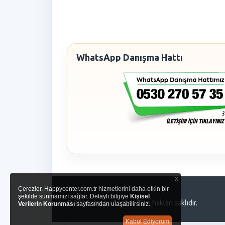
WhatsApp Danışma Hattı
x
Çerezler, Happycenter.com.tr hizmetlerini daha etkin bir
şekilde sunmamızı sağlar. Detaylı bilgiye
Kişisel
© 2026 Happy Center. Tüm hakları saklıdır.
Verilerin Korunması
sayfasından ulaşabilirsiniz.
Kabul Ediyorum