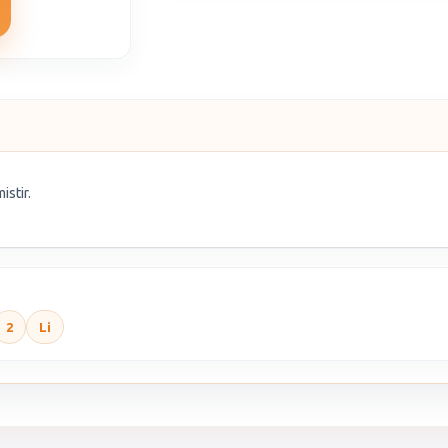
istir.
2
Li