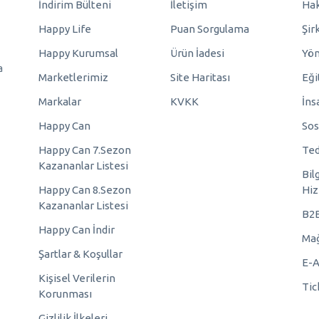
İndirim Bülteni
İletişim
Hak
Happy Life
Puan Sorgulama
Şir
Happy Kurumsal
Ürün İadesi
Yö
a
Marketlerimiz
Site Haritası
Eği
Markalar
KVKK
İns
Happy Can
Sos
Happy Can 7.Sezon
Ted
Kazananlar Listesi
Bil
Happy Can 8.Sezon
Hiz
Kazananlar Listesi
B2
Happy Can İndir
Mağ
Şartlar & Koşullar
E-A
Kişisel Verilerin
Tic
Korunması
Gizlilik İlkeleri