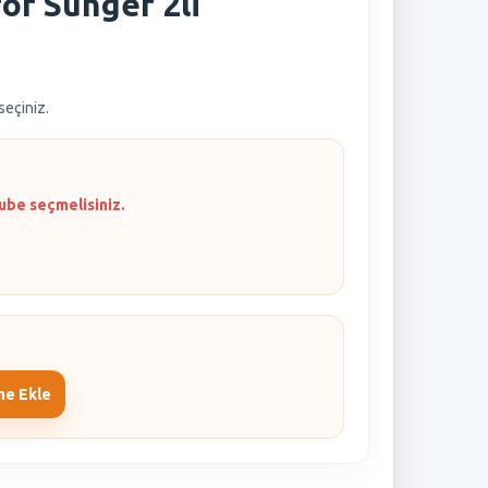
or Sünger 2li
 seçiniz.
ube seçmelisiniz.
me Ekle