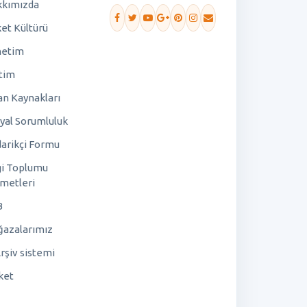
kımızda
ket Kültürü
netim
tim
an Kaynakları
yal Sorumluluk
arikçi Formu
gi Toplumu
metleri
B
azalarımız
rşiv sistemi
ket