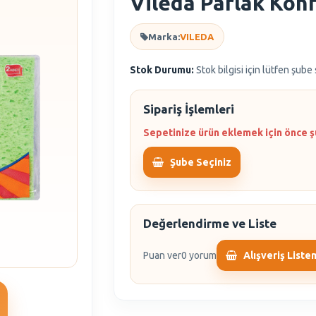
Vileda Parlak Konf
Marka:
VILEDA
Stok Durumu:
Stok bilgisi için lütfen şube
Sipariş İşlemleri
Sepetinize ürün eklemek için önce ş
Şube Seçiniz
Değerlendirme ve Liste
Puan ver
0 yorum
Alışveriş Liste