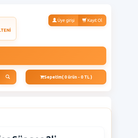
Üye girişi
Kayıt Ol
LTENİ
Sepetim
( 0 ürün - 0 TL )