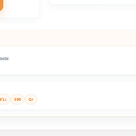
istir.
6'Lı
390
Gr