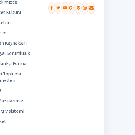
kımızda
ket Kültürü
netim
tim
an Kaynakları
yal Sorumluluk
arikçi Formu
gi Toplumu
metleri
B
azalarımız
rşiv sistemi
ket