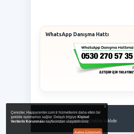
WhatsApp Danışma Hattı
x
Çerezler, Happycenter.com.tr hizmetlerini daha etkin bir
şekilde sunmamızı sağlar. Detaylı bilgiye
Kişisel
© 2026 Happy Center. Tüm hakları saklıdır.
Verilerin Korunması
sayfasından ulaşabilirsiniz.
Kabul Ediyorum