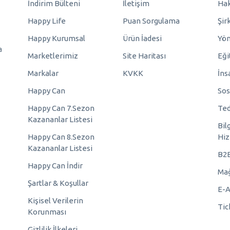
İndirim Bülteni
İletişim
Hak
Happy Life
Puan Sorgulama
Şir
Happy Kurumsal
Ürün İadesi
Yö
a
Marketlerimiz
Site Haritası
Eği
Markalar
KVKK
İns
Happy Can
Sos
Happy Can 7.Sezon
Ted
Kazananlar Listesi
Bil
Happy Can 8.Sezon
Hiz
Kazananlar Listesi
B2
Happy Can İndir
Mağ
Şartlar & Koşullar
E-A
Kişisel Verilerin
Tic
Korunması
Gizlilik İlkeleri