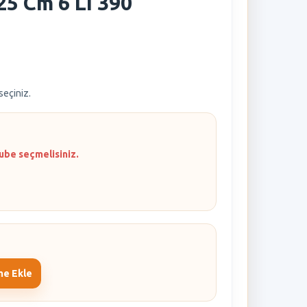
25 Cm 6 Lı 390
 seçiniz.
ube seçmelisiniz.
me Ekle