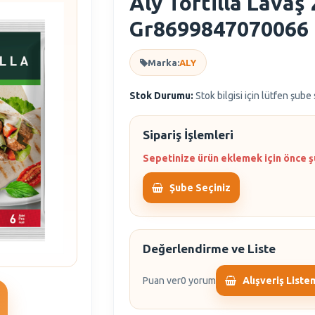
Aly Tortilla Lavaş 
Gr8699847070066
Marka:
ALY
Stok Durumu:
Stok bilgisi için lütfen şube
Sipariş İşlemleri
Sepetinize ürün eklemek için önce ş
Şube Seçiniz
Değerlendirme ve Liste
Puan ver
0 yorum
Alışveriş Liste