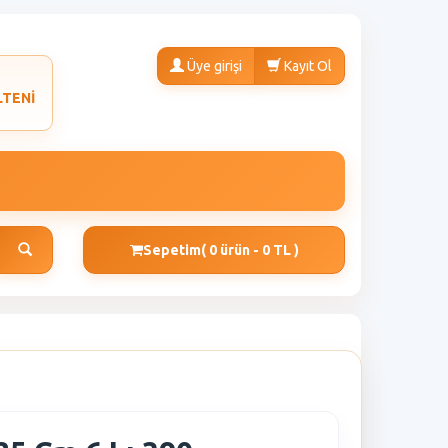
Üye girişi
Kayıt Ol
LTENİ
Sepetim
( 0 ürün - 0 TL )