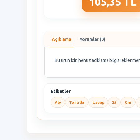
105,35 TL
Açıklama
Yorumlar (0)
Bu urun icin henuz aciklama bilgisi eklenmem
Etiketler
Aly
Tortilla
Lavaş
25
Cm