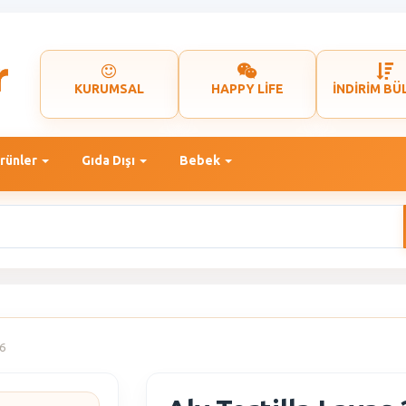
KURUMSAL
HAPPY LİFE
İNDİRİM BÜ
rünler
Gıda Dışı
Bebek
66