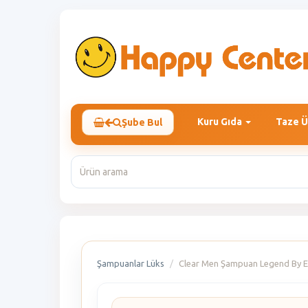
Kuru Gıda
Taze Ü
Şube Bul
Şampuanlar Lüks
Clear Men Şampuan Legend By Er