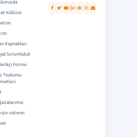
kımızda
ket Kültürü
netim
tim
an Kaynakları
yal Sorumluluk
arikçi Formu
gi Toplumu
metleri
B
azalarımız
rşiv sistemi
ket