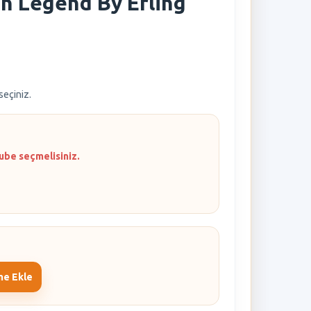
n Legend By Erling
 seçiniz.
ube seçmelisiniz.
me Ekle