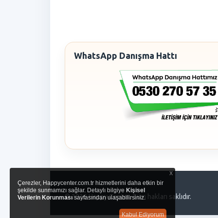
WhatsApp Danışma Hattı
x
Çerezler, Happycenter.com.tr hizmetlerini daha etkin bir
şekilde sunmamızı sağlar. Detaylı bilgiye
Kişisel
© 2026 Happy Center. Tüm hakları saklıdır.
Verilerin Korunması
sayfasından ulaşabilirsiniz.
Kabul Ediyorum