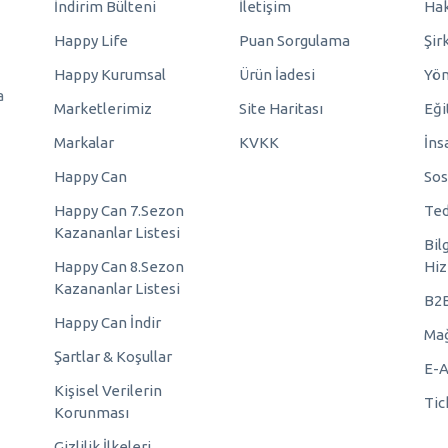
İndirim Bülteni
İletişim
Hak
Happy Life
Puan Sorgulama
Şir
Happy Kurumsal
Ürün İadesi
Yö
a
Marketlerimiz
Site Haritası
Eği
Markalar
KVKK
İns
Happy Can
Sos
Happy Can 7.Sezon
Ted
Kazananlar Listesi
Bil
Happy Can 8.Sezon
Hiz
Kazananlar Listesi
B2
Happy Can İndir
Mağ
Şartlar & Koşullar
E-A
Kişisel Verilerin
Tic
Korunması
Gizlilik İlkeleri