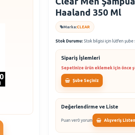
Clear Men Şampua
Haaland 350 Ml
Marka:
CLEAR
Stok Durumu:
Stok bilgisi için lütfen şube
Sipariş İşlemleri
Sepetinize ürün eklemek için önce ş
Şube Seçiniz
Değerlendirme ve Liste
Puan ver
0 yorum
Alışveriş Liste