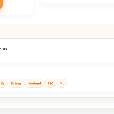
istir.
By
Erling
Haaland
350
Ml