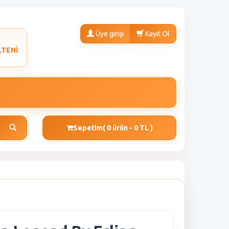
Üye girişi
Kayıt Ol
LTENİ
Sepetim
( 0 ürün - 0 TL )