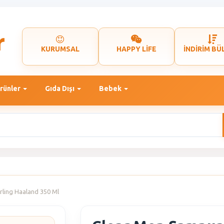
KURUMSAL
HAPPY LİFE
İNDİRİM BÜ
rünler
Gıda Dışı
Bebek
ling Haaland 350 Ml