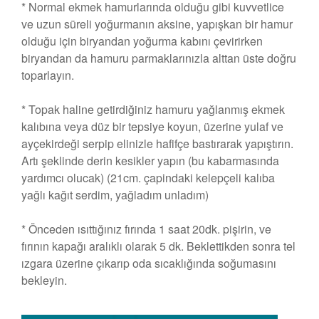
* Normal ekmek hamurlarında olduğu gibi kuvvetlice
ve uzun süreli yoğurmanın aksine, yapışkan bir hamur
olduğu için biryandan yoğurma kabını çevirirken
biryandan da hamuru parmaklarınızla alttan üste doğru
toparlayın.
* Topak haline getirdiğiniz hamuru yağlanmış ekmek
kalıbına veya düz bir tepsiye koyun, üzerine yulaf ve
ayçekirdeği serpip elinizle hafifçe bastırarak yapıştırın.
Artı şeklinde derin kesikler yapın (bu kabarmasında
yardımcı olucak) (21cm. çapindaki kelepçeli kalıba
yağlı kağıt serdim, yağladım unladım)
* Önceden ısıttığınız fırında 1 saat 20dk. pişirin, ve
fırının kapağı aralıklı olarak 5 dk. Beklettikden sonra tel
ızgara üzerine çıkarıp oda sıcaklığında soğumasını
bekleyin.