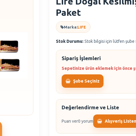
Life Doğal Kesilmiş
Paket
Marka:
LIFE
Stok Durumu:
Stok bilgisi için lütfen şube
Sipariş İşlemleri
Sepetinize ürün eklemek için önce ş
Şube Seçiniz
Değerlendirme ve Liste
Puan ver
0 yorum
Alışveriş Liste