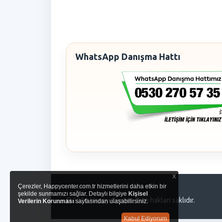
WhatsApp Danışma Hattı
x
Çerezler, Happycenter.com.tr hizmetlerini daha etkin bir
şekilde sunmamızı sağlar. Detaylı bilgiye
Kişisel
© 2026 Happy Center. Tüm hakları saklıdır.
Verilerin Korunması
sayfasından ulaşabilirsiniz.
Kabul Ediyorum