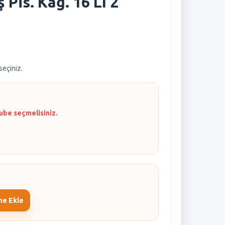
 Pis. Kağ. 16 Lı 2
 seçiniz.
ube seçmelisiniz.
me Ekle