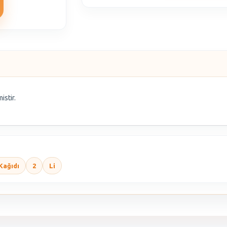
istir.
Kağıdı
2
Li