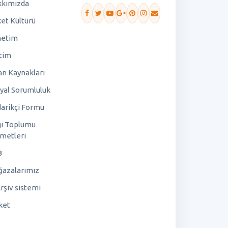
kımızda
ket Kültürü
netim
tim
an Kaynakları
yal Sorumluluk
arikçi Formu
gi Toplumu
metleri
B
azalarımız
rşiv sistemi
ket