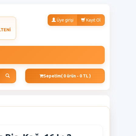
Üye girişi
Kayıt Ol
LTENİ
Sepetim
( 0 ürün - 0 TL )