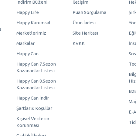
İndirim Bülteni
İletişim
Hak
Happy Life
Puan Sorgulama
Şir
Happy Kurumsal
Ürün İadesi
Yö
a
Marketlerimiz
Site Haritası
Eği
Markalar
KVKK
İns
Happy Can
Sos
Happy Can 7.Sezon
Ted
Kazananlar Listesi
Bil
Happy Can 8.Sezon
Hiz
Kazananlar Listesi
B2
Happy Can İndir
Mağ
Şartlar & Koşullar
E-A
Kişisel Verilerin
Tic
Korunması
Gizlilik İlkeleri