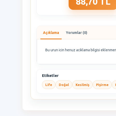
88,70 TL
Açıklama
Yorumlar (0)
Bu urun icin henuz aciklama bilgisi eklenmem
Etiketler
Life
Doğal
Kesilmiş
Pişirme