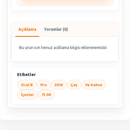
Açıklama
Yorumlar (0)
Bu urun icin henuz aciklama bilgisi eklenmemistir.
Etiketler
Oral B
Pro
3DW
Çay
Ve Kahve
İçenler
75 Ml