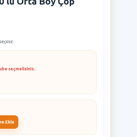
0 lu Orta Boy Çöp
 seçiniz.
ube seçmelisiniz.
me Ekle