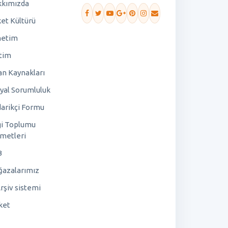
kımızda
ket Kültürü
netim
tim
an Kaynakları
yal Sorumluluk
arikçi Formu
gi Toplumu
metleri
B
azalarımız
rşiv sistemi
ket