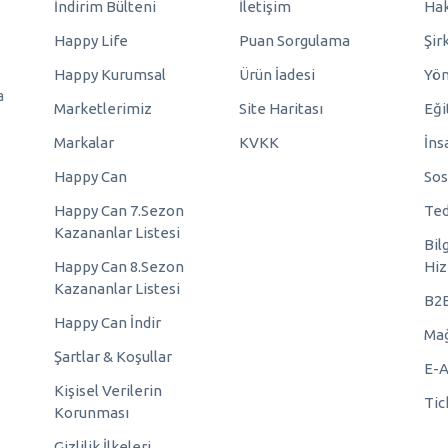
İndirim Bülteni
İletişim
Hak
Happy Life
Puan Sorgulama
Şir
Happy Kurumsal
Ürün İadesi
Yö
a
Marketlerimiz
Site Haritası
Eği
Markalar
KVKK
İns
Happy Can
Sos
Happy Can 7.Sezon
Ted
Kazananlar Listesi
Bil
Happy Can 8.Sezon
Hiz
Kazananlar Listesi
B2
Happy Can İndir
Mağ
Şartlar & Koşullar
E-A
Kişisel Verilerin
Tic
Korunması
Gizlilik İlkeleri