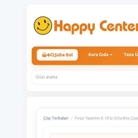
Kuru Gıda
Taze Ü
Şube Bul
Çöp Torbaları
Pırpır Yasemin K.10 lu Orta Boy Çö