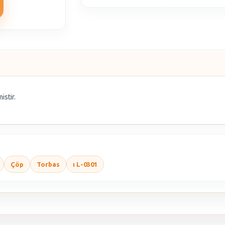
istir.
Çöp
Torbas
ı L-0301