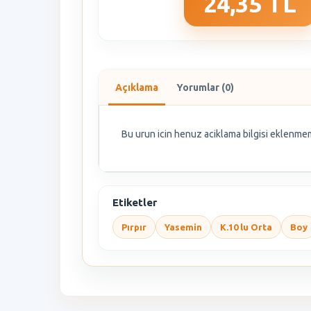
24,35 TL
Açıklama
Yorumlar (0)
Bu urun icin henuz aciklama bilgisi eklenmem
Etiketler
Pırpır
Yasemin
K.10 lu Orta
Boy