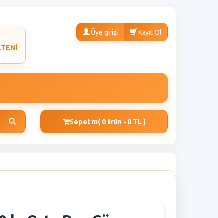
Üye girişi
Kayıt Ol
LTENİ
Sepetim
( 0 ürün - 0 TL )