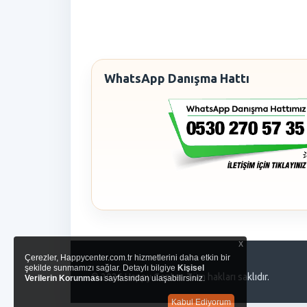
WhatsApp Danışma Hattı
x
Çerezler, Happycenter.com.tr hizmetlerini daha etkin bir
şekilde sunmamızı sağlar. Detaylı bilgiye
Kişisel
© 2026 Happy Center. Tüm hakları saklıdır.
Verilerin Korunması
sayfasından ulaşabilirsiniz.
Kabul Ediyorum