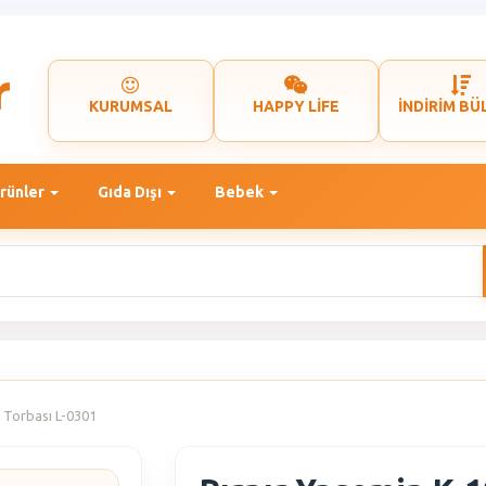
KURUMSAL
HAPPY LİFE
İNDİRİM BÜ
rünler
Gıda Dışı
Bebek
p Torbası L-0301