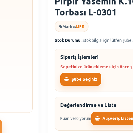
Pırpır Yasemin K.1
Torbası L-0301
Marka:
LIFE
Stok Durumu:
Stok bilgisi için lütfen şube
Sipariş İşlemleri
Sepetinize ürün eklemek için önce ş
Şube Seçiniz
Değerlendirme ve Liste
Puan ver
0 yorum
Alışveriş Liste