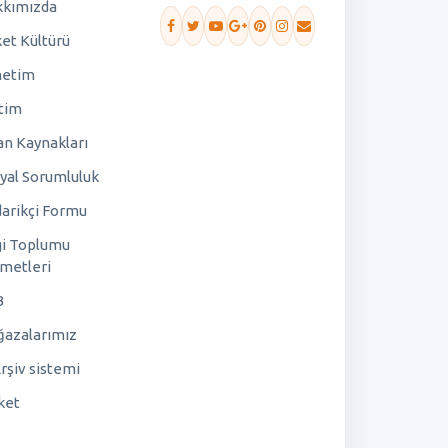
kımızda
ket Kültürü
netim
tim
an Kaynakları
yal Sorumluluk
arikçi Formu
gi Toplumu
metleri
B
azalarımız
rşiv sistemi
ket