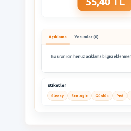
55,40 TL
Açıklama
Yorumlar (0)
Bu urun icin henuz aciklama bilgisi eklenmem
Etiketler
Sleepy
Ecologic
Günlük
Ped