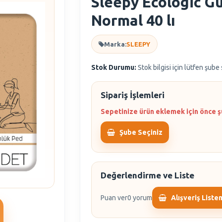
Sleepy Ecologic G
Normal 40 lı
Marka:
SLEEPY
Stok Durumu:
Stok bilgisi için lütfen şube
Sipariş İşlemleri
Sepetinize ürün eklemek için önce ş
Şube Seçiniz
Değerlendirme ve Liste
Puan ver
0 yorum
Alışveriş Liste