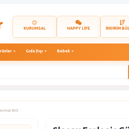
KURUMSAL
HAPPY LİFE
İNDİRİM BÜ
rünler
Gıda Dışı
Bebek
ormal 40 lı