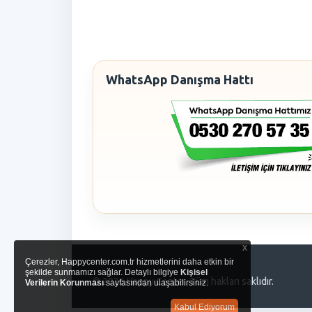
WhatsApp Danışma Hattı
x
Çerezler, Happycenter.com.tr hizmetlerini daha etkin bir
şekilde sunmamızı sağlar. Detaylı bilgiye
Kişisel
© 2026 Happy Center. Tüm hakları saklıdır.
Verilerin Korunması
sayfasından ulaşabilirsiniz.
Kabul Ediyorum