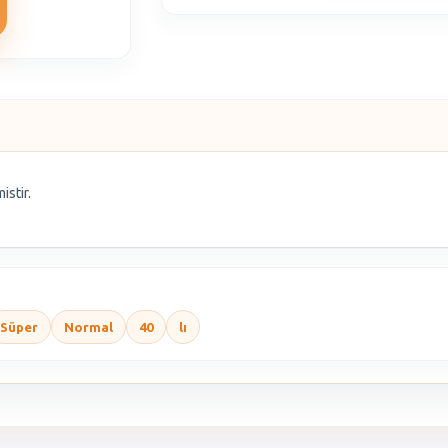
istir.
Süper
Normal
40
lı