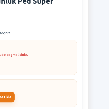
ünlük Ped Süper
 seçiniz.
ube seçmelisiniz.
me Ekle