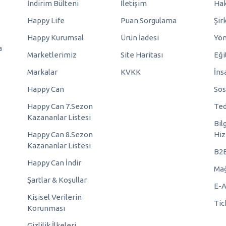
İndirim Bülteni
İletişim
Hak
Happy Life
Puan Sorgulama
Şir
Happy Kurumsal
Ürün İadesi
Yö
a
Marketlerimiz
Site Haritası
Eği
Markalar
KVKK
İns
Happy Can
Sos
Happy Can 7.Sezon
Ted
Kazananlar Listesi
Bil
Happy Can 8.Sezon
Hiz
Kazananlar Listesi
B2
Happy Can İndir
Mağ
Şartlar & Koşullar
E-A
Kişisel Verilerin
Tic
Korunması
Gizlilik İlkeleri