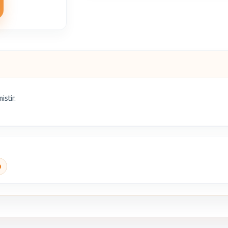
istir.
0