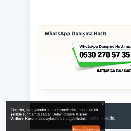
WhatsApp Danışma Hattı
x
Çerezler, Happycenter.com.tr hizmetlerini daha etkin bir
şekilde sunmamızı sağlar. Detaylı bilgiye
Kişisel
© 2026 Happy Center. Tüm hakları saklıdır.
Verilerin Korunması
sayfasından ulaşabilirsiniz.
Kabul Ediyorum