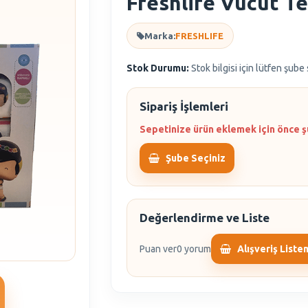
Freshlife Vücut T
Marka:
FRESHLIFE
Stok Durumu:
Stok bilgisi için lütfen şube
Sipariş İşlemleri
Sepetinize ürün eklemek için önce ş
Şube Seçiniz
Değerlendirme ve Liste
Puan ver
0 yorum
Alışveriş Liste