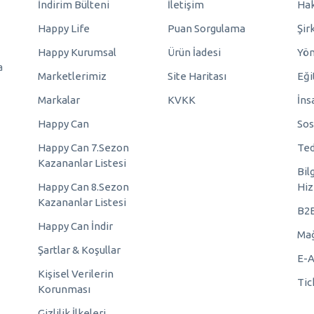
İndirim Bülteni
İletişim
Hak
Happy Life
Puan Sorgulama
Şir
Happy Kurumsal
Ürün İadesi
Yö
a
Marketlerimiz
Site Haritası
Eği
Markalar
KVKK
İns
Happy Can
Sos
Happy Can 7.Sezon
Ted
Kazananlar Listesi
Bil
Happy Can 8.Sezon
Hiz
Kazananlar Listesi
B2
Happy Can İndir
Mağ
Şartlar & Koşullar
E-A
Kişisel Verilerin
Tic
Korunması
Gizlilik İlkeleri