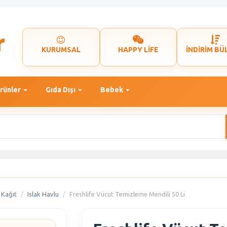
KURUMSAL
HAPPY LİFE
İNDİRİM BÜ
rünler
Gıda Dışı
Bebek
 Kağıt
Islak Havlu
Freshlife Vücut Temizleme Mendili 50 Li