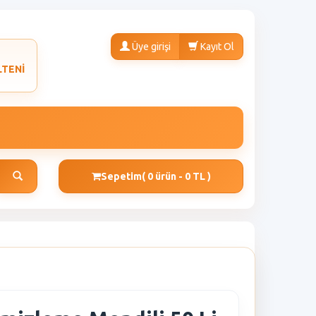
Üye girişi
Kayıt Ol
LTENİ
Sepetim
( 0 ürün - 0 TL )