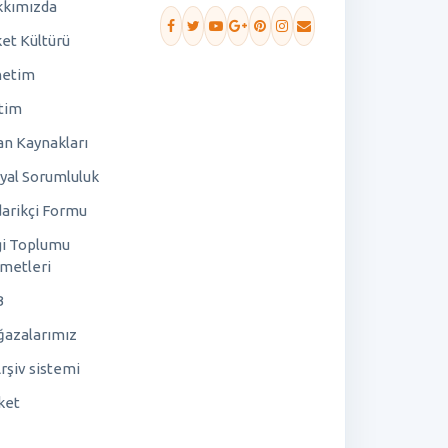
kımızda
ket Kültürü
netim
tim
an Kaynakları
yal Sorumluluk
arikçi Formu
gi Toplumu
metleri
B
azalarımız
rşiv sistemi
ket