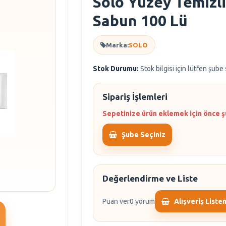
Solo Yüzey Temizl
Sabun 100 Lü
Marka:
SOLO
Stok Durumu:
Stok bilgisi için lütfen şube
Sipariş İşlemleri
Sepetinize ürün eklemek için önce ş
Şube Seçiniz
Değerlendirme ve Liste
Puan ver
0 yorum
Alışveriş Liste