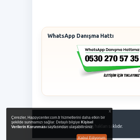
WhatsApp Danışma Hattı
x
Çerezler, Happycenter.com.tr hizmetlerini daha etkin bir
şekilde sunmamızı sağlar. Detaylı bilgiye
Kişisel
© 2026 Happy Center. Tüm hakları saklıdır.
Verilerin Korunması
sayfasından ulaşabilirsiniz.
Kabul Ediyorum