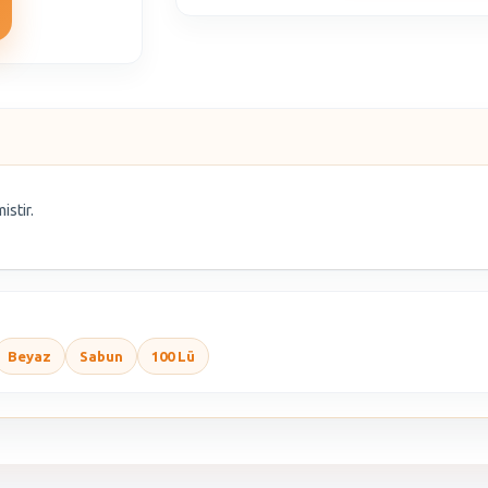
istir.
Beyaz
Sabun
100 Lü