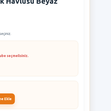
ik Havlusu Beyaz
 seçiniz.
ube seçmelisiniz.
me Ekle