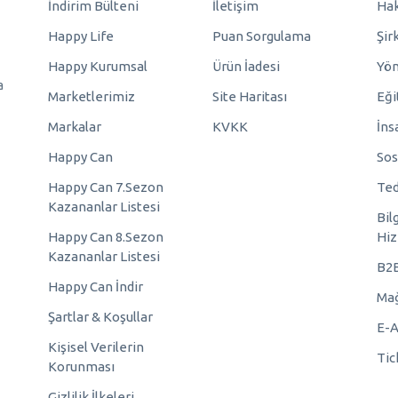
İndirim Bülteni
İletişim
Hak
Happy Life
Puan Sorgulama
Şir
Happy Kurumsal
Ürün İadesi
Yö
a
Marketlerimiz
Site Haritası
Eği
Markalar
KVKK
İns
Happy Can
Sos
Happy Can 7.Sezon
Ted
Kazananlar Listesi
Bil
Happy Can 8.Sezon
Hiz
Kazananlar Listesi
B2
Happy Can İndir
Mağ
Şartlar & Koşullar
E-A
Kişisel Verilerin
Tic
Korunması
Gizlilik İlkeleri