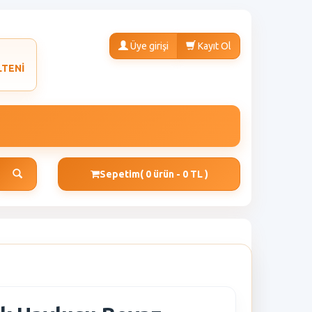
Üye girişi
Kayıt Ol
LTENİ
Sepetim
( 0 ürün - 0 TL )