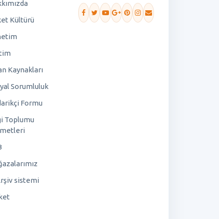
kımızda
ket Kültürü
netim
tim
an Kaynakları
yal Sorumluluk
arikçi Formu
gi Toplumu
metleri
B
azalarımız
rşiv sistemi
ket