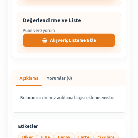
Değerlendirme ve Liste
Puan ver
0 yorum
Alışveriş Listeme Ekle
Açıklama
Yorumlar (0)
Bu urun icin henuz aciklama bilgisi eklenmemistir.
Etiketler
Ülker
C.Be
Happy
Latte
Çikolata