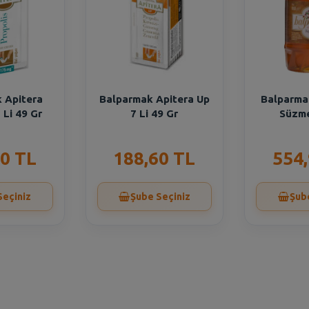
 Apitera
Balparmak Apitera Up
Balparmak
 Li 49 Gr
7 Li 49 Gr
Süzme
0 TL
188,60 TL
554
Seçiniz
Şube Seçiniz
Şub