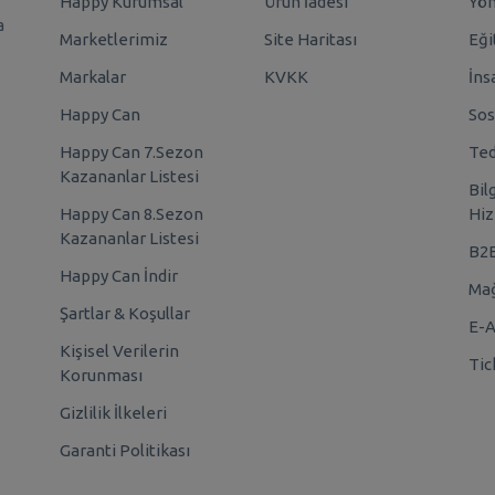
Happy Kurumsal
Ürün İadesi
Yö
a
Marketlerimiz
Site Haritası
Eği
Markalar
KVKK
İns
Happy Can
Sos
Happy Can 7.Sezon
Ted
Kazananlar Listesi
Bil
Happy Can 8.Sezon
Hiz
Kazananlar Listesi
B2
Happy Can İndir
Mağ
Şartlar & Koşullar
E-A
Kişisel Verilerin
Tic
Korunması
Gizlilik İlkeleri
Garanti Politikası