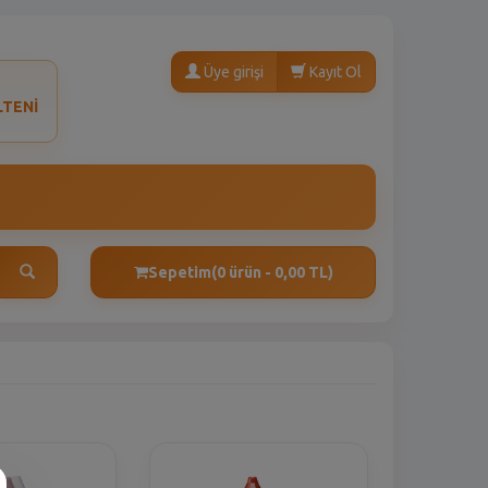
Üye girişi
Kayıt Ol
LTENİ
Sepetim
(0 ürün - 0,00 TL)