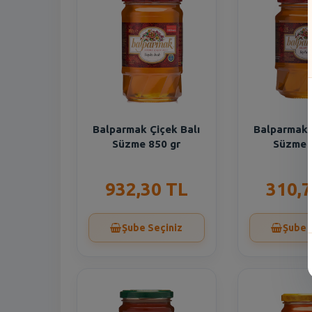
Balparmak Çiçek Balı
Balparmak 
Süzme 850 gr
Süzme 
932,30 TL
310,7
Şube Seçiniz
Şube 