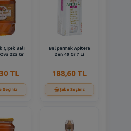
 Çiçek Balı
Bal parmak Apitera
 Ova 225 Gr
Zen 49 Gr 7 Li
,30 TL
188,60 TL
e Seçiniz
Şube Seçiniz