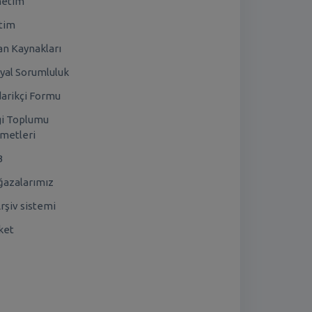
netim
tim
an Kaynakları
yal Sorumluluk
arikçi Formu
gi Toplumu
metleri
B
azalarımız
rşiv sistemi
ket