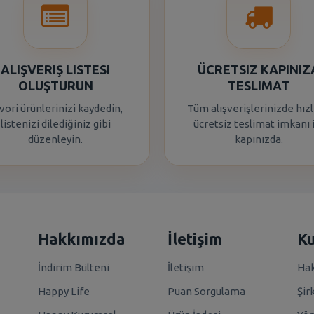
ALIŞVERIŞ LISTESI
ÜCRETSIZ KAPINIZ
OLUŞTURUN
TESLIMAT
vori ürünlerinizi kaydedin,
Tüm alışverişlerinizde hızl
listenizi dilediğiniz gibi
ücretsiz teslimat imkanı 
düzenleyin.
kapınızda.
Hakkımızda
İletişim
K
İndirim Bülteni
İletişim
Hak
Happy Life
Puan Sorgulama
Şir