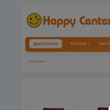
Kuru Gıda
Taze Ü
Şube Bul