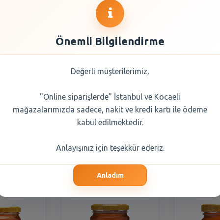
Önemli Bilgilendirme
Değerli müşterilerimiz,
Çiçek Balı
Balparmak Çiçek Balı
Balparmak
"Online siparişlerde" İstanbul ve Kocaeli
225 gr
Süzme 460 gr
Çıtkap
mağazalarımızda sadece, nakit ve kredi kartı ile ödeme
kabul edilmektedir.
0 TL
588,20 TL
488
Anlayışınız için teşekkür ederiz.
Seçiniz
Şube Seçiniz
Şub
Anladım