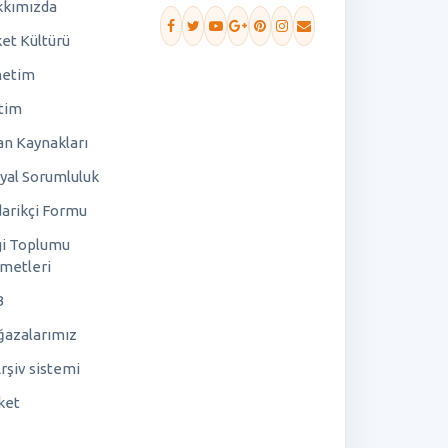
kımızda
ket Kültürü
netim
tim
an Kaynakları
yal Sorumluluk
arikçi Formu
gi Toplumu
metleri
B
azalarımız
rşiv sistemi
ket