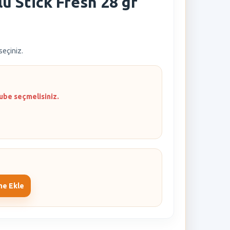
ü Stick Fresh 28 gr
 seçiniz.
ube seçmelisiniz.
me Ekle