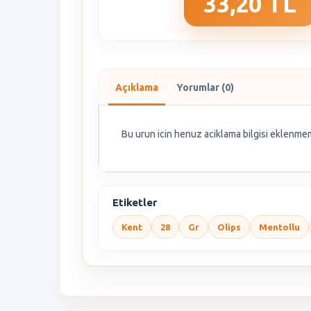
33,20 TL
Açıklama
Yorumlar (0)
Bu urun icin henuz aciklama bilgisi eklenmem
Etiketler
Kent
28
Gr
Olips
Mentollu