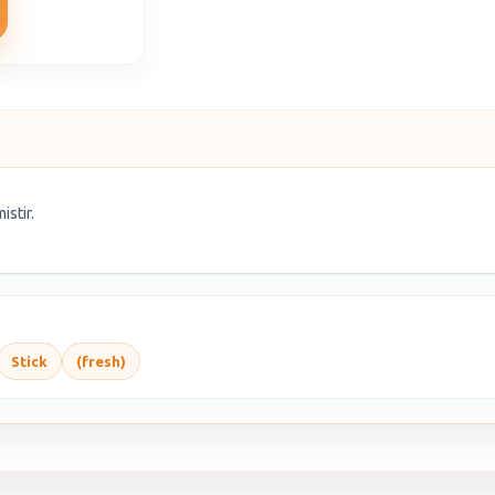
istir.
Stick
(fresh)