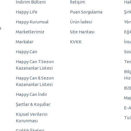
İndirim Bülteni
İletişim
Hak
Happy Life
Puan Sorgulama
Şir
Happy Kurumsal
Ürün İadesi
Yö
a
Marketlerimiz
Site Haritası
Eği
Markalar
KVKK
İns
Happy Can
Sos
Happy Can 7.Sezon
Ted
Kazananlar Listesi
Bil
Happy Can 8.Sezon
Hiz
Kazananlar Listesi
B2
Happy Can İndir
Mağ
Şartlar & Koşullar
E-A
Kişisel Verilerin
Tic
Korunması
Gizlilik İlkeleri