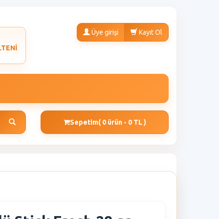
Üye girişi
Kayıt Ol
LTENİ
Sepetim
( 0 ürün - 0 TL )