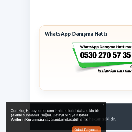
WhatsApp Danışma Hattı
x
Çerezler, Happycenter.com.tr hizmetlerini daha etkin bir
şekilde sunmamızı sağlar. Detaylı bilgiye
Kişisel
© 2026 Happy Center. Tüm hakları saklıdır.
Verilerin Korunması
sayfasından ulaşabilirsiniz.
Kabul Ediyorum