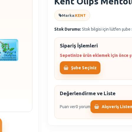
Kent Olips Mentoll
Marka:
KENT
Stok Durumu:
Stok bilgisi için lütfen şube
Sipariş İşlemleri
Sepetinize ürün eklemek için önce ş
Şube Seçiniz
Değerlendirme ve Liste
Puan ver
0 yorum
Alışveriş Liste