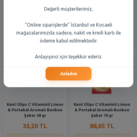
Kent Olips Mentollü Stick
Olips Mentol & Okaliptus
Fresh 28 gr
Bonbon 76 gr
Değerli müşterilerimiz,
33,20 TL
88,65 TL
"Online siparişlerde" İstanbul ve Kocaeli
mağazalarımızda sadece, nakit ve kredi kartı ile
Şube Seçiniz
Şube Seçiniz
ödeme kabul edilmektedir.
Anlayışınız için teşekkür ederiz.
Anladım
Kent Olips C Vitaminli Limon
Kent Olips C Vitaminli Limon
& Portakal Aromalı Bonbon
& Portakal Aromalı Bonbon
Şeker 28 gr
Şeker 76 gr
33,20 TL
88,65 TL