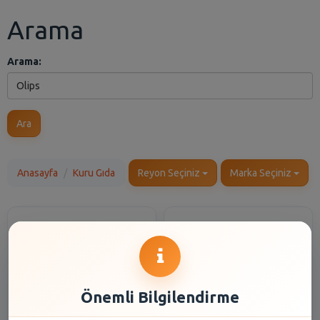
Arama
Arama:
Ara
Anasayfa
Kuru Gıda
Reyon Seçiniz
Marka Seçiniz
Önemli Bilgilendirme